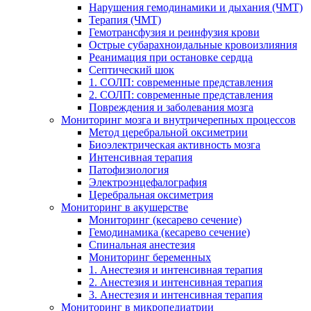
Нарушения гемодинамики и дыхания (ЧМТ)
Терапия (ЧМТ)
Гемотрансфузия и реинфузия крови
Острые субарахноидальные кровоизлияния
Реанимация при остановке сердца
Септический шок
1. СОЛП: современные представления
2. СОЛП: современные представления
Повреждения и заболевания мозга
Мониторинг мозга и внутричерепных процессов
Метод церебральной оксиметрии
Биоэлектрическая активность мозга
Интенсивная терапия
Патофизиология
Электроэнцефалография
Церебральная оксиметрия
Мониторинг в акушерстве
Мониторинг (кесарево сечение)
Гемодинамика (кесарево сечение)
Спинальная анестезия
Мониторинг беременных
1. Анестезия и интенсивная терапия
2. Анестезия и интенсивная терапия
3. Анестезия и интенсивная терапия
Мониторинг в микропедиатрии