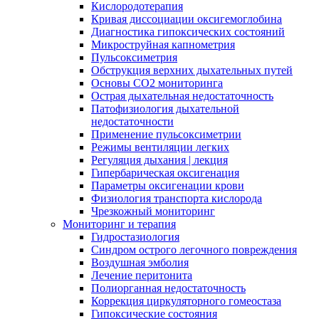
Кислородотерапия
Кривая диссоциации оксигемоглобина
Диагностика гипоксических состояний
Микроструйная капнометрия
Пульсоксиметрия
Обструкция верхних дыхательных путей
Основы СО2 мониторинга
Острая дыхательная недостаточность
Патофизиология дыхательной
недостаточности
Применение пульсоксиметрии
Режимы вентиляции легких
Регуляция дыхания | лекция
Гипербарическая оксигенация
Параметры оксигенации крови
Физиология транспорта кислорода
Чрезкожный мониторинг
Мониторинг и терапия
Гидростазиология
Cиндром острого легочного повреждения
Воздушная эмболия
Лечение перитонита
Полиорганная недостаточность
Коррекция циркуляторного гомеостаза
Гипоксические состояния