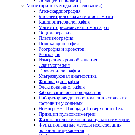
Оснащения больниц
Мониторинг (методы исследования)
Апекскардиография
Биоэлектрическая активность мозга
Кардиоинтервалография
Магнито-резонансная томография
Осциллография
Плетизмография
Поликардиография
Реография и кровоток
Реография
Измерения кровообращения
Сфигмография
Тахоосциллография
Ультразвуковая диагностика
Фонокардиография
Электрокардиография
Заболевания органов дыхания
Лабораторная диагностика гипоксических
состояний у больных
Номограмма Площади Поверхности Тела
Принцип пульсоксиметрии
Физиологические основы пульсоксиметрии
Функциональные методы исследования
органов пищеварения