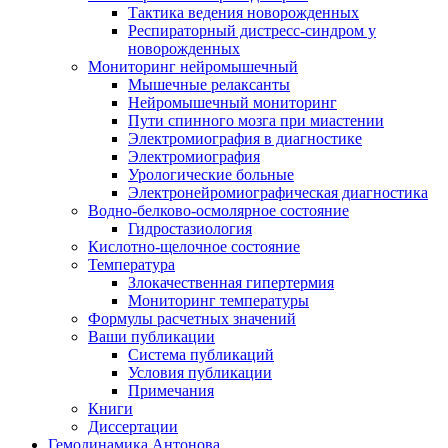
Тактика ведения новорожденных
Респираторный дистресс-синдром у
новорожденных
Мониторинг нейромышечный
Мышечные релаксанты
Нейромышечный мониторинг
Пути спинного мозга при миастении
Электромиография в диагностике
Электромиография
Урологические больные
Электронейромиографическая диагностика
Водно-белково-осмолярное состояние
Гидростазиология
Кислотно-щелочное состояние
Температура
Злокачественная гипертермия
Мониторинг температуры
Формулы расчетных значений
Ваши публикации
Система публикаций
Условия публикации
Примечания
Книги
Диссертации
Гемодинамика Антонова