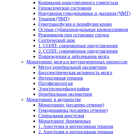
Коррекция циркуляторного гомеостаза
Гипоксические состояния
Нарушения гемодинамики и дыхания (ЧМТ)
Терапия (ЧМТ)
Гемотрансфузия и реинфузия крови
Острые субарахноидальные кровоизлияния
Реанимация при остановке сердца
Септический шок
1. СОЛП: современные представления
2. СОЛП: современные представления
Повреждения и заболевания мозга
Мониторинг мозга и внутричерепных процессов
Метод церебральной оксиметрии
Биоэлектрическая активность мозга
Интенсивная терапия
Патофизиология
Электроэнцефалография
Церебральная оксиметрия
Мониторинг в акушерстве
Мониторинг (кесарево сечение)
Гемодинамика (кесарево сечение)
Спинальная анестезия
Мониторинг беременных
1. Анестезия и интенсивная терапия
2. Анестезия и интенсивная терапия