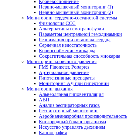
Кровевосполнение
Нервно-мышечный мониторинг (1)
Нервно-мышечный мониторинг (2)
Мониторинг сердечно-сосудистой системы
Физиология ССС
Альтернативы гемотрансфузии
Параметры центральной гемодинамики
Реанимация при остановке сердца
Сердечная недостаточность
Кровоснабжение миокарда
Сократительная способность миокарда
Мониторинг кровяного давления
FMS Finometer, Portapres
Артериальное давление
Гипотензивные препараты
Мониторинг АД при гипертонии
Мониторинг дыхания
Альвеолярная гиповентиляция
АВП
Анализ респираторных газов
Респираторный мониторинг
Аэробная/анаэробная производительность
Кислородный баланс организма
Искусство управлять дыханием
Капнография