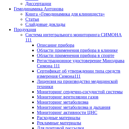
Диссертации
Гемодинамика Антонова
Книга «Гемодинамика для клинициста»
Статьи
Слайдовые доклады
Продукция
Система интегрального мониторинга СИМОНА
111
Описание прибора
Области применения прибора в клинике
Области применения прибора в спорте
Регистрационное удостоверение Минздрава
Симона 111
Сертификат об утверждении типа средств
измерения Симона111
Лицензия на производство медицинской
техники
Мониторинг сердечно-сосудистой системы
Мониторинг вентиляции газов
Мониторинг метаболизма
Мониторинг метаболизма и дыхания
Мониторинг активности ЦНС
Расходные материалы
Рекламные материалы
Для почтовой рассылки