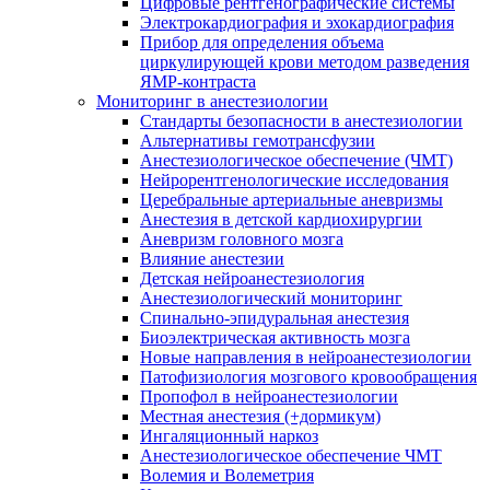
Цифровые рентгенографические системы
Электрокардиография и эхокардиография
Прибор для определения объема
циркулирующей крови методом разведения
ЯМР-контраста
Мониторинг в анестезиологии
Стандарты безопасности в анестезиологии
Альтернативы гемотрансфузии
Анестезиологическое обеспечение (ЧМТ)
Нейрорентгенологические исследования
Церебральные артериальные аневризмы
Анестезия в детской кардиохирургии
Аневризм головного мозга
Влияние анестезии
Детская нейроанестезиология
Анестезиологический мониторинг
Спинально-эпидуральная анестезия
Биоэлектрическая активность мозга
Новые направления в нейроанестезиологии
Патофизиология мозгового кровообращения
Пропофол в нейроанестезиологии
Местная анестезия (+дормикум)
Ингаляционный наркоз
Анестезиологическое обеспечение ЧМТ
Волемия и Волеметрия