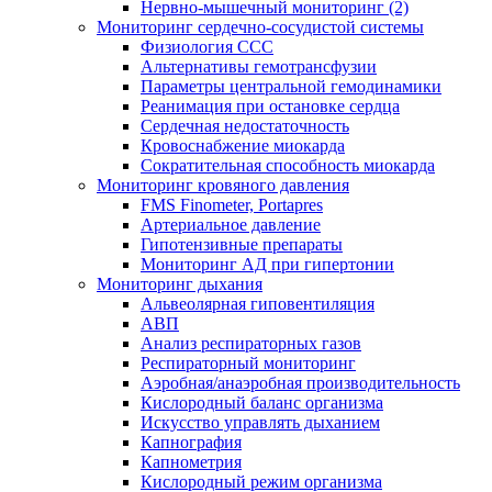
Нервно-мышечный мониторинг (2)
Мониторинг сердечно-сосудистой системы
Физиология ССС
Альтернативы гемотрансфузии
Параметры центральной гемодинамики
Реанимация при остановке сердца
Сердечная недостаточность
Кровоснабжение миокарда
Сократительная способность миокарда
Мониторинг кровяного давления
FMS Finometer, Portapres
Артериальное давление
Гипотензивные препараты
Мониторинг АД при гипертонии
Мониторинг дыхания
Альвеолярная гиповентиляция
АВП
Анализ респираторных газов
Респираторный мониторинг
Аэробная/анаэробная производительность
Кислородный баланс организма
Искусство управлять дыханием
Капнография
Капнометрия
Кислородный режим организма