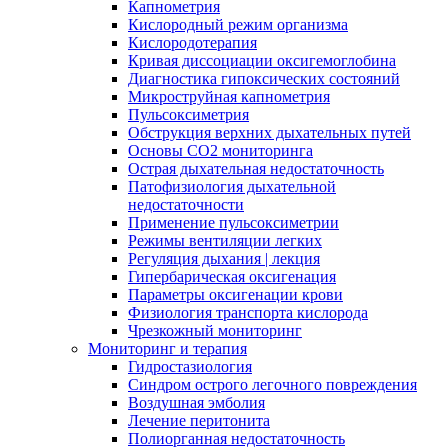
Капнометрия
Кислородный режим организма
Кислородотерапия
Кривая диссоциации оксигемоглобина
Диагностика гипоксических состояний
Микроструйная капнометрия
Пульсоксиметрия
Обструкция верхних дыхательных путей
Основы СО2 мониторинга
Острая дыхательная недостаточность
Патофизиология дыхательной
недостаточности
Применение пульсоксиметрии
Режимы вентиляции легких
Регуляция дыхания | лекция
Гипербарическая оксигенация
Параметры оксигенации крови
Физиология транспорта кислорода
Чрезкожный мониторинг
Мониторинг и терапия
Гидростазиология
Cиндром острого легочного повреждения
Воздушная эмболия
Лечение перитонита
Полиорганная недостаточность