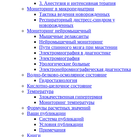
3. Анестезия и интенсивная терапия
Мониторинг в микропедиатрии
Тактика ведения новорожденных
Респираторный дистресс-синдром у
новорожденных
Мониторинг нейромышечный
Мышечные релаксанты
Нейромышечный мониторинг
Пути спинного мозга при миастении
Электромиография в диагностике
Электромиография
Урологические больные
Электронейромиографическая диагностика
Водно-белково-осмолярное состояние
Гидростазиология
Кислотно-щелочное состояние
Температура
Злокачественная гипертермия
Мониторинг температуры
Формулы расчетных значений
Ваши публикации
Система публикаций
Условия публикации
Примечания
Книги