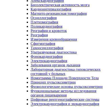
Апекскардиография
Биоэлектрическая активность мозга
Кардиоинтервалография
Магнито-резонансная томография
Осциллография
Плетизмография
Поликардиография
Реография и кровоток
Реография
Измерения кровообращения
Сфигмография
Тахоосциллография
Ультразвуковая диагностика
Фонокардиография
Электрокардиография
Заболевания органов дыхания
Лабораторная диагностика гипоксических
состояний у больных
Номограмма Площади Поверхности Тела
Принцип пульсоксиметрии
Физиологические основы пульсоксиметрии
Функциональные методы исследования
органов пищеварения
Цифровые рентгенографические системы
Электрокардиография и эхокардиография