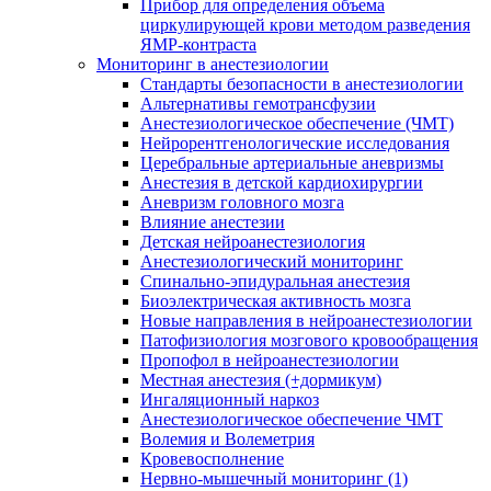
Прибор для определения объема
циркулирующей крови методом разведения
ЯМР-контраста
Мониторинг в анестезиологии
Стандарты безопасности в анестезиологии
Альтернативы гемотрансфузии
Анестезиологическое обеспечение (ЧМТ)
Нейрорентгенологические исследования
Церебральные артериальные аневризмы
Анестезия в детской кардиохирургии
Аневризм головного мозга
Влияние анестезии
Детская нейроанестезиология
Анестезиологический мониторинг
Спинально-эпидуральная анестезия
Биоэлектрическая активность мозга
Новые направления в нейроанестезиологии
Патофизиология мозгового кровообращения
Пропофол в нейроанестезиологии
Местная анестезия (+дормикум)
Ингаляционный наркоз
Анестезиологическое обеспечение ЧМТ
Волемия и Волеметрия
Кровевосполнение
Нервно-мышечный мониторинг (1)