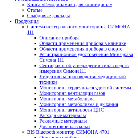
Книга «Гемодинамика для клинициста»
Статьи
Слайдовые доклады
Продукция
Система интегрального мониторинга СИМОНА
111
Описание прибора
Области применения прибора в клинике
Области применения прибора в спорте
Регистрационное удостоверение Минздрава
Симона 111
Сертификат об утверждении типа средств
измерения Симона111
Лицензия на производство медицинской
техники
Мониторинг сердечно-сосудистой системы
Мониторинг вентиляции газов
Мониторинг метаболизма
Мониторинг метаболизма и дыхания
Мониторинг активности ЦНС
Расходные материалы
Рекламные материалы
Для почтовой рассылки
BIS Bluetooth монитор СИМОНА 4701
Описание прибора