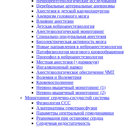
Нейрорентгенологические исследования
Церебральные артериальные аневризмы
Анестезия в детской кардиохирургии
Аневризм головного мозга
Влияние анестезии
Детская нейроанестезиология
Анестезиологический мониторинг
Спинально-эпидуральная анестезия
Биоэлектрическая активность мозга
Новые направления в нейроанестезиологии
Патофизиология мозгового кровообращения
Пропофол в нейроанестезиологии
Местная анестезия (+дормикум)
Ингаляционный наркоз
Анестезиологическое обеспечение ЧМТ
Волемия и Волеметрия
Кровевосполнение
Нервно-мышечный мониторинг (1)
Нервно-мышечный мониторинг (2)
Мониторинг сердечно-сосудистой системы
Физиология ССС
Альтернативы гемотрансфузии
Параметры центральной гемодинамики
Реанимация при остановке сердца
Сердечная недостаточность