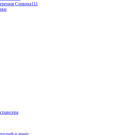
мерения Симона111
ики
спансера
лограф в мире