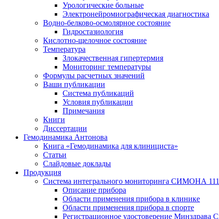
Урологические больные
Электронейромиографическая диагностика
Водно-белково-осмолярное состояние
Гидростазиология
Кислотно-щелочное состояние
Температура
Злокачественная гипертермия
Мониторинг температуры
Формулы расчетных значений
Ваши публикации
Система публикаций
Условия публикации
Примечания
Книги
Диссертации
Гемодинамика Антонова
Книга «Гемодинамика для клинициста»
Статьи
Слайдовые доклады
Продукция
Система интегрального мониторинга СИМОНА 11
Описание прибора
Области применения прибора в клинике
Области применения прибора в спорте
Регистрационное удостоверение Минздрава С