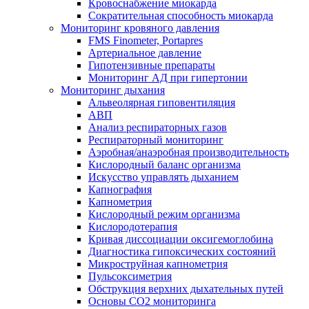
Кровоснабжение миокарда
Сократительная способность миокарда
Мониторинг кровяного давления
FMS Finometer, Portapres
Артериальное давление
Гипотензивные препараты
Мониторинг АД при гипертонии
Мониторинг дыхания
Альвеолярная гиповентиляция
АВП
Анализ респираторных газов
Респираторный мониторинг
Аэробная/анаэробная производительность
Кислородный баланс организма
Искусство управлять дыханием
Капнография
Капнометрия
Кислородный режим организма
Кислородотерапия
Кривая диссоциации оксигемоглобина
Диагностика гипоксических состояний
Микроструйная капнометрия
Пульсоксиметрия
Обструкция верхних дыхательных путей
Основы СО2 мониторинга