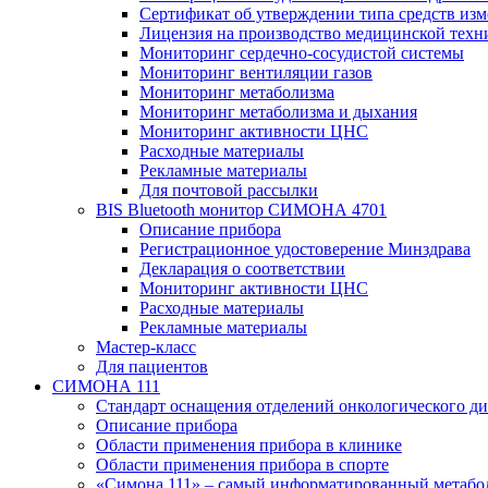
Сертификат об утверждении типа средств из
Лицензия на производство медицинской техн
Мониторинг сердечно-сосудистой системы
Мониторинг вентиляции газов
Мониторинг метаболизма
Мониторинг метаболизма и дыхания
Мониторинг активности ЦНС
Расходные материалы
Рекламные материалы
Для почтовой рассылки
BIS Bluetooth монитор СИМОНА 4701
Описание прибора
Регистрационное удостоверение Минздрава
Декларация о соответствии
Мониторинг активности ЦНС
Расходные материалы
Рекламные материалы
Мастер-класс
Для пациентов
СИМОНА 111
Стандарт оснащения отделений онкологического ди
Описание прибора
Области применения прибора в клинике
Области применения прибора в спорте
«Симона 111» – самый информатированный метабо