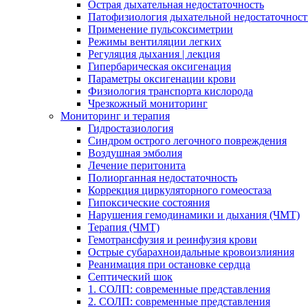
Острая дыхательная недостаточность
Патофизиология дыхательной недостаточнос
Применение пульсоксиметрии
Режимы вентиляции легких
Регуляция дыхания | лекция
Гипербарическая оксигенация
Параметры оксигенации крови
Физиология транспорта кислорода
Чрезкожный мониторинг
Мониторинг и терапия
Гидростазиология
Cиндром острого легочного повреждения
Воздушная эмболия
Лечение перитонита
Полиорганная недостаточность
Коррекция циркуляторного гомеостаза
Гипоксические состояния
Нарушения гемодинамики и дыхания (ЧМТ)
Терапия (ЧМТ)
Гемотрансфузия и реинфузия крови
Острые субарахноидальные кровоизлияния
Реанимация при остановке сердца
Септический шок
1. СОЛП: современные представления
2. СОЛП: современные представления