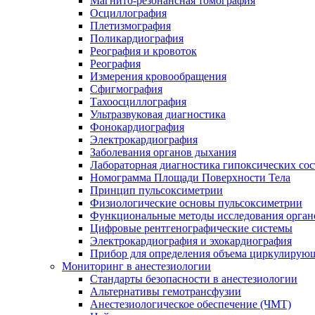
Магнито-резонансная томография
Осциллография
Плетизмография
Поликардиография
Реография и кровоток
Реография
Измерения кровообращения
Сфигмография
Тахоосциллография
Ультразвуковая диагностика
Фонокардиография
Электрокардиография
Заболевания органов дыхания
Лабораторная диагностика гипоксических со
Номограмма Площади Поверхности Тела
Принцип пульсоксиметрии
Физиологические основы пульсоксиметрии
Функциональные методы исследования орган
Цифровые рентгенографические системы
Электрокардиография и эхокардиография
Прибор для определения объема циркулирующ
Мониторинг в анестезиологии
Стандарты безопасности в анестезиологии
Альтернативы гемотрансфузии
Анестезиологическое обеспечение (ЧМТ)