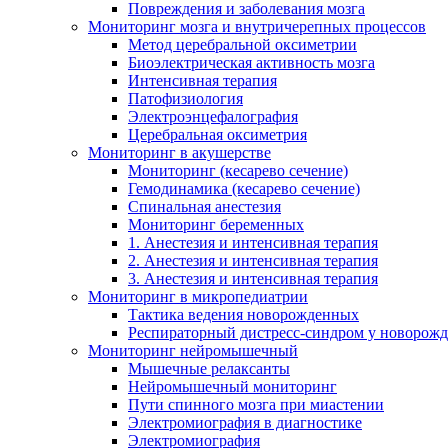
Повреждения и заболевания мозга
Мониторинг мозга и внутричерепных процессов
Метод церебральной оксиметрии
Биоэлектрическая активность мозга
Интенсивная терапия
Патофизиология
Электроэнцефалография
Церебральная оксиметрия
Мониторинг в акушерстве
Мониторинг (кесарево сечение)
Гемодинамика (кесарево сечение)
Спинальная анестезия
Мониторинг беременных
1. Анестезия и интенсивная терапия
2. Анестезия и интенсивная терапия
3. Анестезия и интенсивная терапия
Мониторинг в микропедиатрии
Тактика ведения новорожденных
Респираторный дистресс-синдром у новорож
Мониторинг нейромышечный
Мышечные релаксанты
Нейромышечный мониторинг
Пути спинного мозга при миастении
Электромиография в диагностике
Электромиография