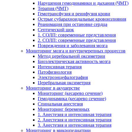
Нарушения гемодинамики и дыхания (ЧМТ)
Терапия (ЧМТ)
Гемотрансфузия и реинфузия крови
Острые субарахноидальные кровоизлияния
Реанимация при остановке сердца
Септический шок
1. СОЛП: современные представления
2. СОЛП: современные представления
Повреждения и заболевания мозга
Мониторинг мозга и внутричерепных процессов
Метод церебральной оксиметрии
Биоэлектрическая активность мозга
Интенсивная терапия
Патофизиология
Электроэнцефалография
Церебральная оксиметрия
Мониторинг в акушерстве
Мониторинг (кесарево сечение)
Гемодинамика (кесарево сечение)
Спинальная анестезия
Мониторинг беременных
1. Анестезия и интенсивная терапия
2. Анестезия и интенсивная терапия
3. Анестезия и интенсивная терапия
Мониторинг в микропедиатрии