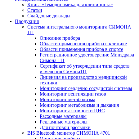
Книга «Гемодинамика для клинициста»
Статьи
Слайдовые доклады
Продукция
Система интегрального мониторинга СИМОНА
111
Описание прибора
Области применения прибора в клинике
Области применения прибора в спорте
Регистрационное удостоверение Минздрава
Симона 111
Сертификат об утверждении типа средств
измерения Симона111
Лицензия на производство медицинской
техники
Мониторинг сердечно-сосудистой системы
Мониторинг вентиляции газов
Мониторинг метаболизма
Мониторинг метаболизма и дыхания
Мониторинг активности ЦНС
Расходные материалы
Рекламные материалы
Для почтовой рассылки
BIS Bluetooth монитор СИМОНА 4701
Описание прибора