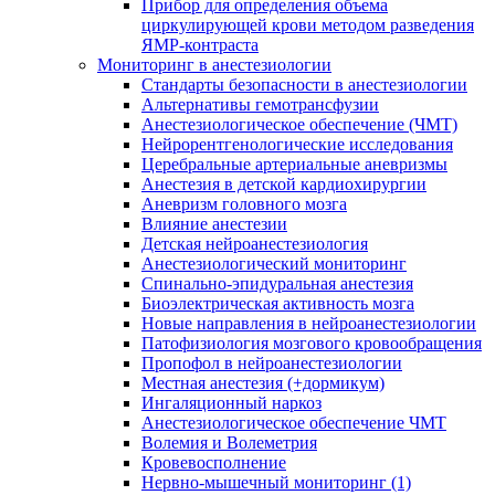
Прибор для определения объема
циркулирующей крови методом разведения
ЯМР-контраста
Мониторинг в анестезиологии
Стандарты безопасности в анестезиологии
Альтернативы гемотрансфузии
Анестезиологическое обеспечение (ЧМТ)
Нейрорентгенологические исследования
Церебральные артериальные аневризмы
Анестезия в детской кардиохирургии
Аневризм головного мозга
Влияние анестезии
Детская нейроанестезиология
Анестезиологический мониторинг
Спинально-эпидуральная анестезия
Биоэлектрическая активность мозга
Новые направления в нейроанестезиологии
Патофизиология мозгового кровообращения
Пропофол в нейроанестезиологии
Местная анестезия (+дормикум)
Ингаляционный наркоз
Анестезиологическое обеспечение ЧМТ
Волемия и Волеметрия
Кровевосполнение
Нервно-мышечный мониторинг (1)