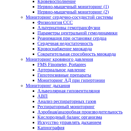
Кровевосполнение
Нервно-мышечный мониторинг (1)
Нервно-мышечный мониторинг (2)
Мониторинг сердечно-сосудистой системы
Физиология ССС
Альтернативы гемотрансфузии
Параметры центральной гемодинамики
Реанимация при остановке сердца
Сердечная недостаточность
Кровоснабжение миокарда
Сократительная способность миокарда
Мониторинг кровяного давления
FMS Finometer, Portapres
Артериальное давление
Гипотензивные препараты
Мониторинг АД при гипертонии
Мониторинг дыхания
Альвеолярная гиповентиляция
АВП
Анализ респираторных газов
Респираторный мониторинг
Аэробная/анаэробная производительность
Кислородный баланс организма
Искусство управлять дыханием
Капнография