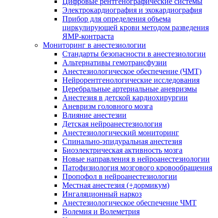
Цифровые рентгенографические системы
Электрокардиография и эхокардиография
Прибор для определения объема
циркулирующей крови методом разведения
ЯМР-контраста
Мониторинг в анестезиологии
Стандарты безопасности в анестезиологии
Альтернативы гемотрансфузии
Анестезиологическое обеспечение (ЧМТ)
Нейрорентгенологические исследования
Церебральные артериальные аневризмы
Анестезия в детской кардиохирургии
Аневризм головного мозга
Влияние анестезии
Детская нейроанестезиология
Анестезиологический мониторинг
Спинально-эпидуральная анестезия
Биоэлектрическая активность мозга
Новые направления в нейроанестезиологии
Патофизиология мозгового кровообращения
Пропофол в нейроанестезиологии
Местная анестезия (+дормикум)
Ингаляционный наркоз
Анестезиологическое обеспечение ЧМТ
Волемия и Волеметрия