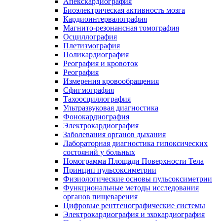
Апекскардиография
Биоэлектрическая активность мозга
Кардиоинтервалография
Магнито-резонансная томография
Осциллография
Плетизмография
Поликардиография
Реография и кровоток
Реография
Измерения кровообращения
Сфигмография
Тахоосциллография
Ультразвуковая диагностика
Фонокардиография
Электрокардиография
Заболевания органов дыхания
Лабораторная диагностика гипоксических
состояний у больных
Номограмма Площади Поверхности Тела
Принцип пульсоксиметрии
Физиологические основы пульсоксиметрии
Функциональные методы исследования
органов пищеварения
Цифровые рентгенографические системы
Электрокардиография и эхокардиография