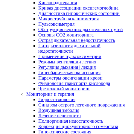
Кислородотерапия
Кривая диссоциации оксигемоглобина
Диагностика гипоксических состояний
Микроструйная капнометрия
Пульсоксиметрия
Обструкция верхних дыхательных путей
Основы СО2 мониторинга
Острая дыхательная недостаточность
Патофизиология дыхательной
недостаточности
Применение пульсоксиметрии
Режимы вентиляции легких
Регуляция дыхания | лекция
Гипербарическая оксигенация
Параметры оксигенации крови
Физиология транспорта кислорода
Чрезкожный мониторинг
Мониторинг и терапия
Гидростазиология
Cиндром острого легочного повреждения
Воздушная эмболия
Лечение перитонита
Полиорганная недостаточность
Коррекция циркуляторного гомеостаза
Гипоксические состояния