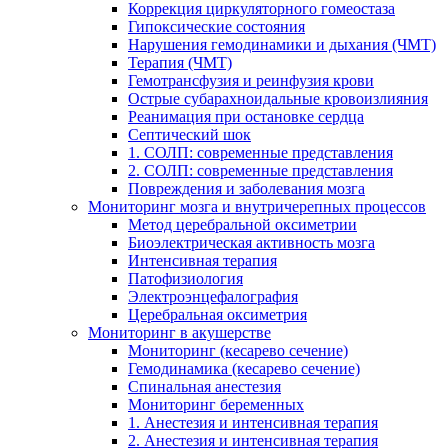
Коррекция циркуляторного гомеостаза
Гипоксические состояния
Нарушения гемодинамики и дыхания (ЧМТ)
Терапия (ЧМТ)
Гемотрансфузия и реинфузия крови
Острые субарахноидальные кровоизлияния
Реанимация при остановке сердца
Септический шок
1. СОЛП: современные представления
2. СОЛП: современные представления
Повреждения и заболевания мозга
Мониторинг мозга и внутричерепных процессов
Метод церебральной оксиметрии
Биоэлектрическая активность мозга
Интенсивная терапия
Патофизиология
Электроэнцефалография
Церебральная оксиметрия
Мониторинг в акушерстве
Мониторинг (кесарево сечение)
Гемодинамика (кесарево сечение)
Спинальная анестезия
Мониторинг беременных
1. Анестезия и интенсивная терапия
2. Анестезия и интенсивная терапия