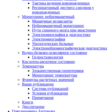
Тактика ведения новорожденных
Респираторный дистресс-синдром у
новорожденных
Мониторинг нейромышечный
Мышечные релаксанты
Нейромышечный мониторинг
Пути спинного мозга при миастении
Электромиография в диагностике
Электромиография
Урологические больные
Электронейромиографическая диагностика
Водно-белково-осмолярное состояние
Гидростазиология
Кислотно-щелочное состояние
Температура
Злокачественная гипертермия
Мониторинг температуры
Формулы расчетных значений
Ваши публикации
Система публикаций
Условия публикации
Примечания
Книги
Диссертации
Гемодинамика Антонова