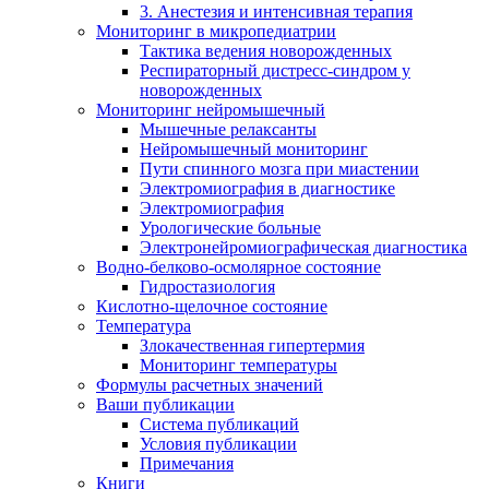
3. Анестезия и интенсивная терапия
Мониторинг в микропедиатрии
Тактика ведения новорожденных
Респираторный дистресс-синдром у
новорожденных
Мониторинг нейромышечный
Мышечные релаксанты
Нейромышечный мониторинг
Пути спинного мозга при миастении
Электромиография в диагностике
Электромиография
Урологические больные
Электронейромиографическая диагностика
Водно-белково-осмолярное состояние
Гидростазиология
Кислотно-щелочное состояние
Температура
Злокачественная гипертермия
Мониторинг температуры
Формулы расчетных значений
Ваши публикации
Система публикаций
Условия публикации
Примечания
Книги