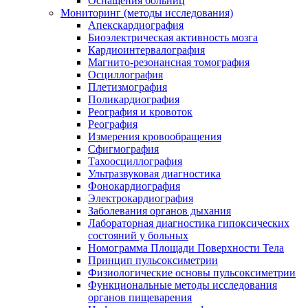
Оснащения больниц
Мониторинг (методы исследования)
Апекскардиография
Биоэлектрическая активность мозга
Кардиоинтервалография
Магнито-резонансная томография
Осциллография
Плетизмография
Поликардиография
Реография и кровоток
Реография
Измерения кровообращения
Сфигмография
Тахоосциллография
Ультразвуковая диагностика
Фонокардиография
Электрокардиография
Заболевания органов дыхания
Лабораторная диагностика гипоксических
состояний у больных
Номограмма Площади Поверхности Тела
Принцип пульсоксиметрии
Физиологические основы пульсоксиметрии
Функциональные методы исследования
органов пищеварения