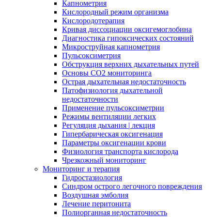
Капнометрия
Кислородный режим организма
Кислородотерапия
Кривая диссоциации оксигемоглобина
Диагностика гипоксических состояний
Микроструйная капнометрия
Пульсоксиметрия
Обструкция верхних дыхательных путей
Основы СО2 мониторинга
Острая дыхательная недостаточность
Патофизиология дыхательной
недостаточности
Применение пульсоксиметрии
Режимы вентиляции легких
Регуляция дыхания | лекция
Гипербарическая оксигенация
Параметры оксигенации крови
Физиология транспорта кислорода
Чрезкожный мониторинг
Мониторинг и терапия
Гидростазиология
Cиндром острого легочного повреждения
Воздушная эмболия
Лечение перитонита
Полиорганная недостаточность