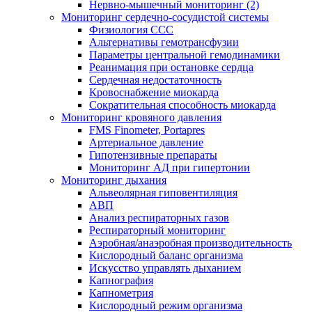
Нервно-мышечный мониторинг (2)
Мониторинг сердечно-сосудистой системы
Физиология ССС
Альтернативы гемотрансфузии
Параметры центральной гемодинамики
Реанимация при остановке сердца
Сердечная недостаточность
Кровоснабжение миокарда
Сократительная способность миокарда
Мониторинг кровяного давления
FMS Finometer, Portapres
Артериальное давление
Гипотензивные препараты
Мониторинг АД при гипертонии
Мониторинг дыхания
Альвеолярная гиповентиляция
АВП
Анализ респираторных газов
Респираторный мониторинг
Аэробная/анаэробная производительность
Кислородный баланс организма
Искусство управлять дыханием
Капнография
Капнометрия
Кислородный режим организма