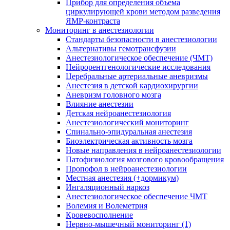
Прибор для определения объема
циркулирующей крови методом разведения
ЯМР-контраста
Мониторинг в анестезиологии
Стандарты безопасности в анестезиологии
Альтернативы гемотрансфузии
Анестезиологическое обеспечение (ЧМТ)
Нейрорентгенологические исследования
Церебральные артериальные аневризмы
Анестезия в детской кардиохирургии
Аневризм головного мозга
Влияние анестезии
Детская нейроанестезиология
Анестезиологический мониторинг
Спинально-эпидуральная анестезия
Биоэлектрическая активность мозга
Новые направления в нейроанестезиологии
Патофизиология мозгового кровообращения
Пропофол в нейроанестезиологии
Местная анестезия (+дормикум)
Ингаляционный наркоз
Анестезиологическое обеспечение ЧМТ
Волемия и Волеметрия
Кровевосполнение
Нервно-мышечный мониторинг (1)