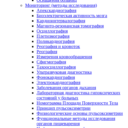
Оснащения больниц
Мониторинг (методы исследования)
Апекскардиография
Биоэлектрическая активность мозга
Кардиоинтервалография
Магнито-резонансная томография
Осциллография
Плетизмография
Поликардиография
Реография и кровоток
Реография
Измерения кровообращения
Сфигмография
Тахоосциллография
Ультразвуковая диагностика
Фонокардиография
Электрокардиография
Заболевания органов дыхания
Лабораторная диагностика гипоксических
состояний у больных
Номограмма Площади Поверхности Тела
Принцип пульсоксиметрии
Физиологические основы пульсоксиметрии
Функциональные методы исследования
органов пищеварения