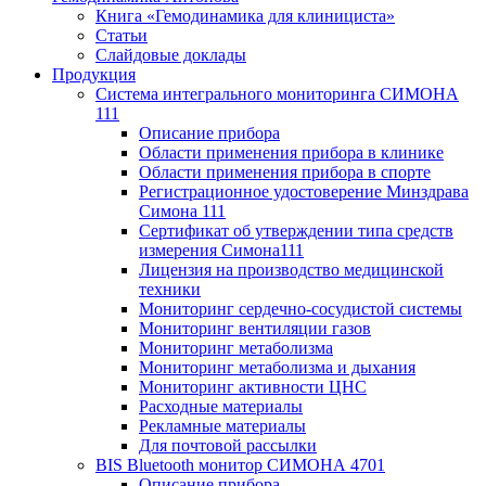
Книга «Гемодинамика для клинициста»
Статьи
Слайдовые доклады
Продукция
Система интегрального мониторинга СИМОНА
111
Описание прибора
Области применения прибора в клинике
Области применения прибора в спорте
Регистрационное удостоверение Минздрава
Симона 111
Сертификат об утверждении типа средств
измерения Симона111
Лицензия на производство медицинской
техники
Мониторинг сердечно-сосудистой системы
Мониторинг вентиляции газов
Мониторинг метаболизма
Мониторинг метаболизма и дыхания
Мониторинг активности ЦНС
Расходные материалы
Рекламные материалы
Для почтовой рассылки
BIS Bluetooth монитор СИМОНА 4701
Описание прибора