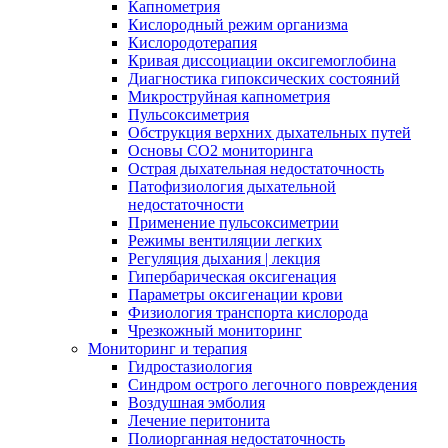
Капнометрия
Кислородный режим организма
Кислородотерапия
Кривая диссоциации оксигемоглобина
Диагностика гипоксических состояний
Микроструйная капнометрия
Пульсоксиметрия
Обструкция верхних дыхательных путей
Основы СО2 мониторинга
Острая дыхательная недостаточность
Патофизиология дыхательной
недостаточности
Применение пульсоксиметрии
Режимы вентиляции легких
Регуляция дыхания | лекция
Гипербарическая оксигенация
Параметры оксигенации крови
Физиология транспорта кислорода
Чрезкожный мониторинг
Мониторинг и терапия
Гидростазиология
Cиндром острого легочного повреждения
Воздушная эмболия
Лечение перитонита
Полиорганная недостаточность