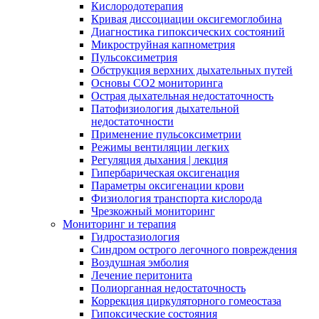
Кислородотерапия
Кривая диссоциации оксигемоглобина
Диагностика гипоксических состояний
Микроструйная капнометрия
Пульсоксиметрия
Обструкция верхних дыхательных путей
Основы СО2 мониторинга
Острая дыхательная недостаточность
Патофизиология дыхательной
недостаточности
Применение пульсоксиметрии
Режимы вентиляции легких
Регуляция дыхания | лекция
Гипербарическая оксигенация
Параметры оксигенации крови
Физиология транспорта кислорода
Чрезкожный мониторинг
Мониторинг и терапия
Гидростазиология
Cиндром острого легочного повреждения
Воздушная эмболия
Лечение перитонита
Полиорганная недостаточность
Коррекция циркуляторного гомеостаза
Гипоксические состояния