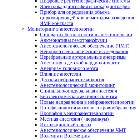
Цифровые рентгенографические системы
Электрокардиография и эхокардиография
Прибор для определения объема
циркулирующей крови методом разведения
ЯМР-контраста
Мониторинг в анестезиологии
Стандарты безопасности в анестезиологии
Альтернативы гемотрансфузии
Анестезиологическое обеспечение (ЧМТ)
Нейрорентгенологические исследования
Церебральные артериальные аневризмы
Анестезия в детской кардиохирургии
Аневризм головного мозга
Влияние анестезии
Детская нейроанестезиология
Анестезиологический мониторинг
Спинально-эпидуральная анестезия
Биоэлектрическая активность мозга
Новые направления в нейроанестезиологии
Патофизиология мозгового кровообращения
Пропофол в нейроанестезиологии
Местная анестезия (+дормикум)
Ингаляционный наркоз
Анестезиологическое обеспечение ЧМТ
Волемия и Волеметрия