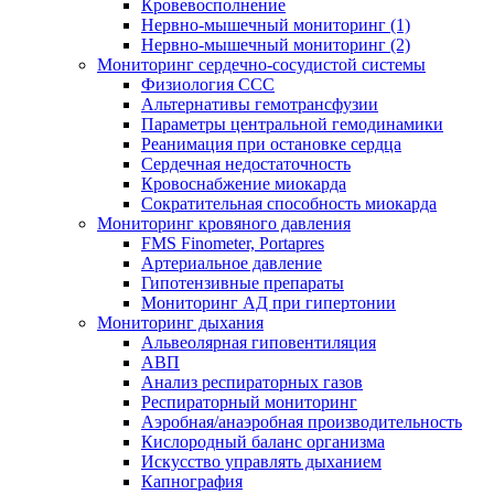
Кровевосполнение
Нервно-мышечный мониторинг (1)
Нервно-мышечный мониторинг (2)
Мониторинг сердечно-сосудистой системы
Физиология ССС
Альтернативы гемотрансфузии
Параметры центральной гемодинамики
Реанимация при остановке сердца
Сердечная недостаточность
Кровоснабжение миокарда
Сократительная способность миокарда
Мониторинг кровяного давления
FMS Finometer, Portapres
Артериальное давление
Гипотензивные препараты
Мониторинг АД при гипертонии
Мониторинг дыхания
Альвеолярная гиповентиляция
АВП
Анализ респираторных газов
Респираторный мониторинг
Аэробная/анаэробная производительность
Кислородный баланс организма
Искусство управлять дыханием
Капнография