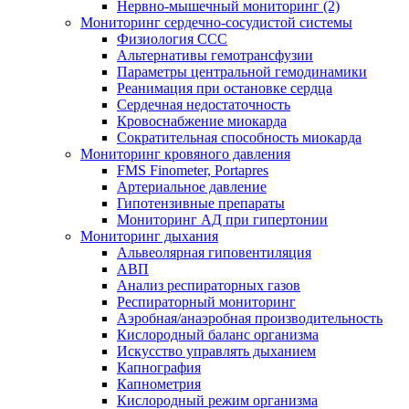
Нервно-мышечный мониторинг (2)
Мониторинг сердечно-сосудистой системы
Физиология ССС
Альтернативы гемотрансфузии
Параметры центральной гемодинамики
Реанимация при остановке сердца
Сердечная недостаточность
Кровоснабжение миокарда
Сократительная способность миокарда
Мониторинг кровяного давления
FMS Finometer, Portapres
Артериальное давление
Гипотензивные препараты
Мониторинг АД при гипертонии
Мониторинг дыхания
Альвеолярная гиповентиляция
АВП
Анализ респираторных газов
Респираторный мониторинг
Аэробная/анаэробная производительность
Кислородный баланс организма
Искусство управлять дыханием
Капнография
Капнометрия
Кислородный режим организма