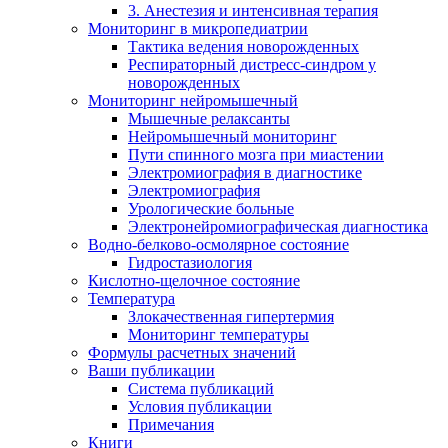
3. Анестезия и интенсивная терапия
Мониторинг в микропедиатрии
Тактика ведения новорожденных
Респираторный дистресс-синдром у
новорожденных
Мониторинг нейромышечный
Мышечные релаксанты
Нейромышечный мониторинг
Пути спинного мозга при миастении
Электромиография в диагностике
Электромиография
Урологические больные
Электронейромиографическая диагностика
Водно-белково-осмолярное состояние
Гидростазиология
Кислотно-щелочное состояние
Температура
Злокачественная гипертермия
Мониторинг температуры
Формулы расчетных значений
Ваши публикации
Система публикаций
Условия публикации
Примечания
Книги