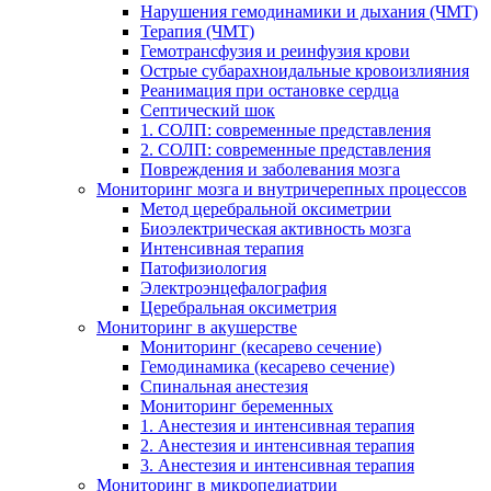
Нарушения гемодинамики и дыхания (ЧМТ)
Терапия (ЧМТ)
Гемотрансфузия и реинфузия крови
Острые субарахноидальные кровоизлияния
Реанимация при остановке сердца
Септический шок
1. СОЛП: современные представления
2. СОЛП: современные представления
Повреждения и заболевания мозга
Мониторинг мозга и внутричерепных процессов
Метод церебральной оксиметрии
Биоэлектрическая активность мозга
Интенсивная терапия
Патофизиология
Электроэнцефалография
Церебральная оксиметрия
Мониторинг в акушерстве
Мониторинг (кесарево сечение)
Гемодинамика (кесарево сечение)
Спинальная анестезия
Мониторинг беременных
1. Анестезия и интенсивная терапия
2. Анестезия и интенсивная терапия
3. Анестезия и интенсивная терапия
Мониторинг в микропедиатрии