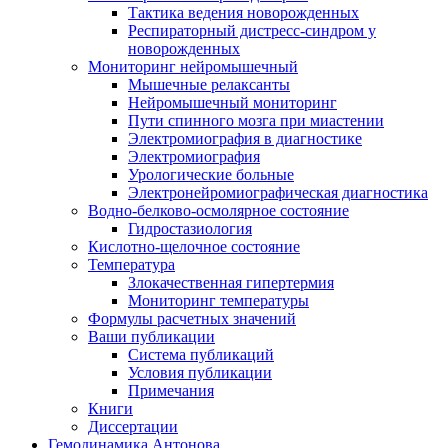
Тактика ведения новорожденных
Респираторный дистресс-синдром у
новорожденных
Мониторинг нейромышечный
Мышечные релаксанты
Нейромышечный мониторинг
Пути спинного мозга при миастении
Электромиография в диагностике
Электромиография
Урологические больные
Электронейромиографическая диагностика
Водно-белково-осмолярное состояние
Гидростазиология
Кислотно-щелочное состояние
Температура
Злокачественная гипертермия
Мониторинг температуры
Формулы расчетных значений
Ваши публикации
Система публикаций
Условия публикации
Примечания
Книги
Диссертации
Гемодинамика Антонова