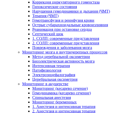
Коррекция циркуляторного гомеостаза
Гипоксические состояния
Нарушения гемодинамики и дыхания (ЧМТ)
Терапия (ЧМТ)
Гемотрансфузия и реинфузия крови
Острые субарахноидальные кровоизлияния
Реанимация при остановке сердца
Септический шок
1. СОЛП: современные представления
2. СОЛП: современные представления
Повреждения и заболевания мозга
Мониторинг мозга и внутричерепных процессов
Метод церебральной оксиметрии
Биоэлектрическая активность мозга
Интенсивная терапия
Патофизиология
Электроэнцефалография
Церебральная оксиметрия
Мониторинг в акушерстве
Мониторинг (кесарево сечение)
Гемодинамика (кесарево сечение)
Спинальная анестезия
Мониторинг беременных
1. Анестезия и интенсивная терапия
2. Анестезия и интенсивная терапия