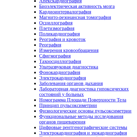
Апекскардиография
Биоэлектрическая активность мозга
Кардиоинтервалография
Магнито-резонансная томография
Осциллография
Плетизмография
Поликардиография
Реография и кровоток
Реография
Измерения кровообращения
Сфигмография
Тахоосциллография
Ультразвуковая диагностика
Фонокардиография
Электрокардиография
Заболевания органов дыхания
Лабораторная диагностика гипоксических
состояний у больных
Номограмма Площади Поверхности Тела
Принцип пульсоксиметрии
Физиологические основы пульсоксиметрии
Функциональные методы исследования
органов пищеварения
Цифровые рентгенографические системы
Электрокардиография и эхокардиография