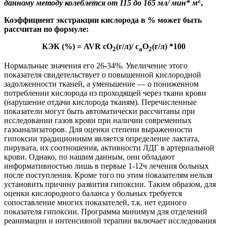
2
данному методу колеблется от 115 до 165 мл/ мин*
м
,
Коэффициент экстракции кислорода в % может быть
рассчитан по формуле:
КЭК
(%)
=
AVR cO
(г/л)/ c
O
(г/л) *100
2
a
2
Нормальные значения его 26-34%. Увеличение этого
показателя свидетельствует о повышенной кислородной
задолженности тканей, а уменьшение — о пониженном
потреблении кислорода из проходящей через ткани крови
(нарушение отдачи кислорода тканям). Перечисленные
показатели могут быть автоматически рассчитаны при
исследовании газов крови при наличии современных
газоанализаторов. Для оценки степени выраженности
гипоксии традиционным является определение
лактата,
пирувата, их соотношения, активности
ЛДГ в артериальной
крови. Однако, по нашим данным, они обладают
информативностью лишь в первые 1-12ч лечения больных
после поступления. Кроме того по этим показателям нельзя
установить причину развития гипоксии. Таким образом, для
оценки кислородного баланса у больных требуется
сопоставление многих показателей, т.к. нет единого
показателя гипоксии. Программа минимум для отделений
реанимации и интенсивной терапии включает исследования