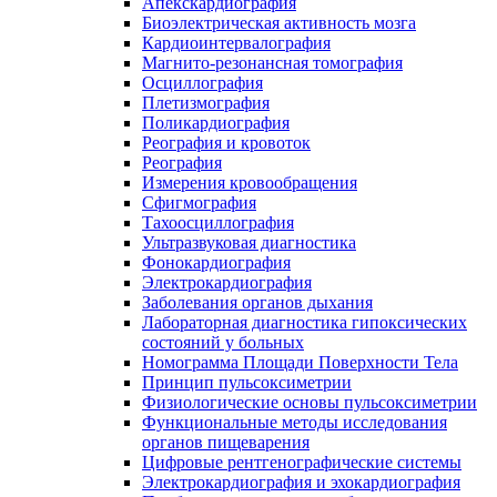
Апекскардиография
Биоэлектрическая активность мозга
Кардиоинтервалография
Магнито-резонансная томография
Осциллография
Плетизмография
Поликардиография
Реография и кровоток
Реография
Измерения кровообращения
Сфигмография
Тахоосциллография
Ультразвуковая диагностика
Фонокардиография
Электрокардиография
Заболевания органов дыхания
Лабораторная диагностика гипоксических
состояний у больных
Номограмма Площади Поверхности Тела
Принцип пульсоксиметрии
Физиологические основы пульсоксиметрии
Функциональные методы исследования
органов пищеварения
Цифровые рентгенографические системы
Электрокардиография и эхокардиография