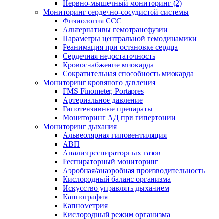
Нервно-мышечный мониторинг (2)
Мониторинг сердечно-сосудистой системы
Физиология ССС
Альтернативы гемотрансфузии
Параметры центральной гемодинамики
Реанимация при остановке сердца
Сердечная недостаточность
Кровоснабжение миокарда
Сократительная способность миокарда
Мониторинг кровяного давления
FMS Finometer, Portapres
Артериальное давление
Гипотензивные препараты
Мониторинг АД при гипертонии
Мониторинг дыхания
Альвеолярная гиповентиляция
АВП
Анализ респираторных газов
Респираторный мониторинг
Аэробная/анаэробная производительность
Кислородный баланс организма
Искусство управлять дыханием
Капнография
Капнометрия
Кислородный режим организма