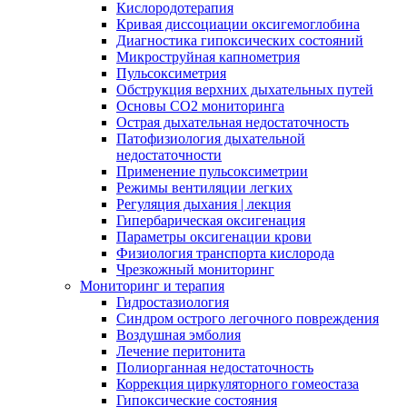
Кислородотерапия
Кривая диссоциации оксигемоглобина
Диагностика гипоксических состояний
Микроструйная капнометрия
Пульсоксиметрия
Обструкция верхних дыхательных путей
Основы СО2 мониторинга
Острая дыхательная недостаточность
Патофизиология дыхательной
недостаточности
Применение пульсоксиметрии
Режимы вентиляции легких
Регуляция дыхания | лекция
Гипербарическая оксигенация
Параметры оксигенации крови
Физиология транспорта кислорода
Чрезкожный мониторинг
Мониторинг и терапия
Гидростазиология
Cиндром острого легочного повреждения
Воздушная эмболия
Лечение перитонита
Полиорганная недостаточность
Коррекция циркуляторного гомеостаза
Гипоксические состояния