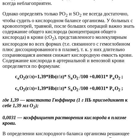
всегда неблагоприятен.
Однако определять только PO
и SO
не всегда достаточно,
2
2
чтобы судить о кислородном балансе организма. У больных с
кровопотерей, травмой, после больших операций важно знать
содержание общего кислорода (концентрация общего
кислорода) в крови (
cO
), представленного молекулярным
2
кислородом во всех формах (т
.е. связанного с гемоглобином
плюс
диссоциированного в плазме), т. к. у них длительно
сохраняющаяся анемия снижает кислородную емкость крови.
Содержание кислорода в артериальной и венозной крови
определяется по формулам:
c
O
(г/л)=1,39*Hb(г/л)* S
O
/100 +0,0031* P
O
;
a
2
a
2
a
2
c
O
(г/л)=1,39*Hb(г/л)* S
O
/100 +0,0031* P
O
;
v
2
a
2
v
2
где 1,39 — константа
Гюффнера
(1
г
НЬ
присоединяет к
себе 1,39 мл
O
);
2
0,0031 — коэффициент растворения кислорода в плазме
крови.
В определении кислородного баланса организма решающее