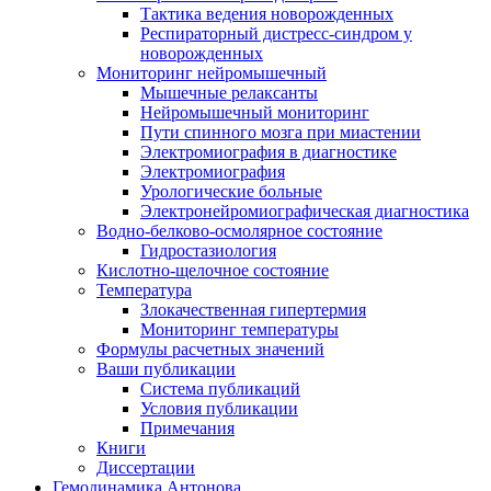
Тактика ведения новорожденных
Респираторный дистресс-синдром у
новорожденных
Мониторинг нейромышечный
Мышечные релаксанты
Нейромышечный мониторинг
Пути спинного мозга при миастении
Электромиография в диагностике
Электромиография
Урологические больные
Электронейромиографическая диагностика
Водно-белково-осмолярное состояние
Гидростазиология
Кислотно-щелочное состояние
Температура
Злокачественная гипертермия
Мониторинг температуры
Формулы расчетных значений
Ваши публикации
Система публикаций
Условия публикации
Примечания
Книги
Диссертации
Гемодинамика Антонова