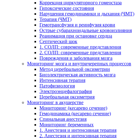
Коррекция циркуляторного гомеостаза
Гипоксические состояния
Нарушения гемодинамики и дыхания (ЧМТ)
Терапия (ЧМТ)
Гемотрансфузия и реинфузия крови
Острые субарахноидальные кровоизлияния
Реанимация при остановке сердца
Септический шок
1. СОЛП: современные представления
2. СОЛП: современные представления
Повреждения и заболевания мозга
Мониторинг мозга и внутричерепных процессов
Метод церебральной оксиметрии
Биоэлектрическая активность мозга
Интенсивная терапия
Патофизиология
Электроэнцефалография
Церебральная оксиметрия
Мониторинг в акушерстве
Мониторинг (кесарево сечение)
Гемодинамика (кесарево сечение)
Спинальная анестезия
Мониторинг беременных
1. Анестезия и интенсивная терапия
2. Анестезия и интенсивная терапия