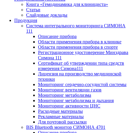
Книга «Гемодинамика для клинициста»
Статьи
Слайдовые доклады
Продукция
Система интегрального мониторинга СИМОНА
111
Описание прибора
Области применения прибора в клинике
Области применения прибора в спорте
Регистрационное удостоверение Минздрава
Симона 111
Сертификат об утверждении типа средств
измерения Симона111
Лицензия на производство медицинской
техники
Мониторинг сердечно-сосудистой системы
Мониторинг вентиляции газов
Мониторинг метаболизма
Мониторинг метаболизма и дыхания
Мониторинг активности ЦНС
Расходные материалы
Рекламные материалы
Для почтовой рассылки
BIS Bluetooth монитор СИМОНА 4701
Описание прибора