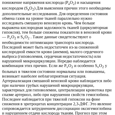
понижение напряжения кислорода (P
O
) и насыщения
a
2
кислородом (
S
O
) Для выяснения причин этого необходимы
a
2
дополнительные
исследования. Для определения состояния
обмена газов на
уровне тканей параллельно нужно
исследовать
смешаную
венозную кровь. Чем больше
выражена кислородная
задолжность ткане
й (циркуляторная
гипоксия), тем больше снижены показатели
в венозной крови
— P
O
и
S
O
. Такие данные свидетельствуют о
v
2
v
2
необходимости оптимизации транспорта кислорода.
Послед
ний может быть недостаточен из-за сниженной
кислородно
й емкости крови (анемия), малого сердечного
выброса
(гиповолемия, сердечная недостаточность) или
нарушений
микроциркуляции. Нередко наблюдается
комбинация этих причин.
Если же P
O
и особенно S
O
у
v
2
v
2
больных в тяжелом состоянии нор
мальны или повышены,
возникает наиболее неблагоприятна
я ситуация.
Артериализация смешаной венозной крови
наблюдается либо
при наличии грубых нарушений микроциркуляции,
характерных для
гиповолемии, централизации
кровотока при
спазме
артериол, либо при нарушении свойств гемоглобина.
Последнее наблюдается при тяжелой гипоксии на фоне
снижения в эритроцитах концентрации
2,3-ДФГ. Это явление
сопровождается затруднением диссоциации
оксигемоглобина
и нарушением отдачи кислорода тканям. Прогноз при этом