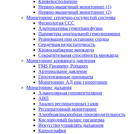
Кровевосполнение
Нервно-мышечный мониторинг (1)
Нервно-мышечный мониторинг (2)
Мониторинг сердечно-сосудистой системы
Физиология ССС
Альтернативы гемотрансфузии
Параметры центральной гемодинамики
Реанимация при остановке сердца
Сердечная недостаточность
Кровоснабжение миокарда
Сократительная способность миокарда
Мониторинг кровяного давления
FMS Finometer, Portapres
Артериальное давление
Гипотензивные препараты
Мониторинг АД при гипертонии
Мониторинг дыхания
Альвеолярная гиповентиляция
АВП
Анализ респираторных газов
Респираторный мониторинг
Аэробная/анаэробная производительность
Кислородный баланс организма
Искусство управлять дыханием
Капнография