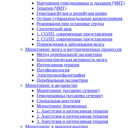
Нарушения гемодинамики и дыхания (ЧМТ)
Терапия (ЧМТ)
Гемотрансфузия и реинфузия крови
Острые субарахноидальные кровоизлияния
Реанимация при остановке сердца
Септический шок
1. СОЛП: современные представления
2. СОЛП: современные представления
Повреждения и заболевания мозга
Мониторинг мозга и внутричерепных процессов
Метод церебральной оксиметрии
Биоэлектрическая активность мозга
Интенсивная терапия
Патофизиология
Электроэнцефалография
Церебральная оксиметрия
Мониторинг в акушерстве
Мониторинг (кесарево сечение)
Гемодинамика (кесарево сечение)
Спинальная анестезия
Мониторинг беременных
1. Анестезия и интенсивная терапия
2. Анестезия и интенсивная терапия
3. Анестезия и интенсивная терапия
Мониторинг в микропедиатрии