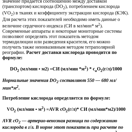
значение придается соотношению между доставкой
(транспортом) кислорода (DO
), потреблением кислорода
2
(VO
) в тканях и коэффициенту экстракции кислорода
(КЭК).
2
Для расчета этих показателей необходимо иметь данные о
2
величине сердечного индекса (СИ в мл/мин* м
).
Современные аппараты и некоторые
мониторные системы
позволяют определять этот показатель методом
термодилюции или разведения красителя, его можно
получить также
неинвазивным методом
тетраполярной
реографии.
Расчет доставки кислорода проводится по
формуле:
2
DO
(мл/мин
•
м
2
)
=
СИ (мл/мин *
м
)
* c
O
(г/л)/1000
2
a
2
Нормальные значения DO
составляют 550 — 680 мл/
2
2
мин*
м
.
Потребление кислорода определяется по формуле:
2
VO
(мл/мин
•
м
)
=
AVR
cO
(г/л
)* СИ (мл/мин*м2)/1000
2
2
AVR cO
—
артерио-венозная
разница по содержанию
2
кислорода в г/л. В норме этот показатель при расчете по