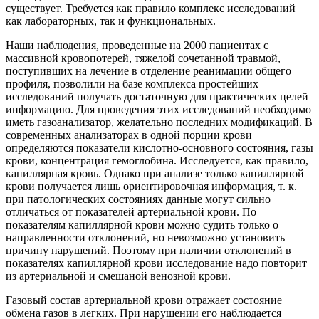
существует. Требуется как правило комплекс исследований
как лабораторных, так и функциональных.
Наши наблюдения, проведенные на 2000 пациентах с
массивной кровопотерей, тяжелой
сочетанной травмой,
поступивших на лечение в отделение реанимации общего
профиля, позволили на базе комплекса простейших
исследований получать достаточную для практических целей
информацию. Для проведения этих исследований необходимо
иметь газоанализатор, желательно последних модификаций. В
современных анализаторах в одной порции крови
определяются показатели кислотно-основного состояния, газы
крови, концентрация гемоглобина. Исследуется, как правило,
капиллярная кровь. Однако
при анализе только капиллярной
крови получается лишь ориентировочная информация, т. к.
при патологических состояния
х данные могут сильно
отличаться от показателей артериальной крови. По
показателям капиллярной крови можно судить только о
направленности отклонений, но невозможно установить
причину нарушений. Поэтому при наличии отклонений в
показателях капиллярной крови исследование надо повтори
т
из артериальной и
смешаной венозной крови.
Газовый состав артериальной крови отражает состояние
обмен
а газов в легких. При нарушении его наблюдается