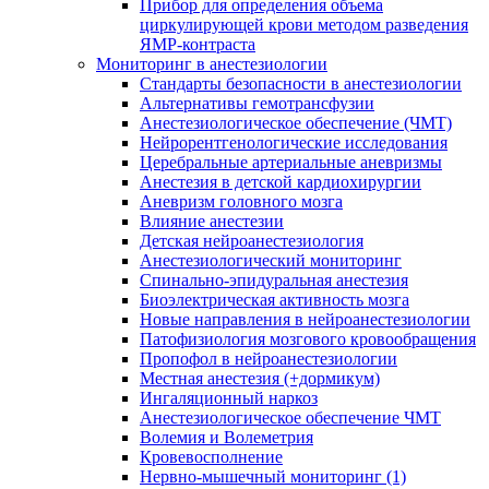
Прибор для определения объема
циркулирующей крови методом разведения
ЯМР-контраста
Мониторинг в анестезиологии
Стандарты безопасности в анестезиологии
Альтернативы гемотрансфузии
Анестезиологическое обеспечение (ЧМТ)
Нейрорентгенологические исследования
Церебральные артериальные аневризмы
Анестезия в детской кардиохирургии
Аневризм головного мозга
Влияние анестезии
Детская нейроанестезиология
Анестезиологический мониторинг
Спинально-эпидуральная анестезия
Биоэлектрическая активность мозга
Новые направления в нейроанестезиологии
Патофизиология мозгового кровообращения
Пропофол в нейроанестезиологии
Местная анестезия (+дормикум)
Ингаляционный наркоз
Анестезиологическое обеспечение ЧМТ
Волемия и Волеметрия
Кровевосполнение
Нервно-мышечный мониторинг (1)