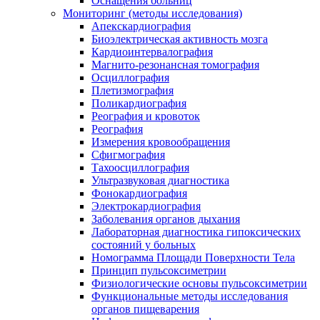
Оснащения больниц
Мониторинг (методы исследования)
Апекскардиография
Биоэлектрическая активность мозга
Кардиоинтервалография
Магнито-резонансная томография
Осциллография
Плетизмография
Поликардиография
Реография и кровоток
Реография
Измерения кровообращения
Сфигмография
Тахоосциллография
Ультразвуковая диагностика
Фонокардиография
Электрокардиография
Заболевания органов дыхания
Лабораторная диагностика гипоксических
состояний у больных
Номограмма Площади Поверхности Тела
Принцип пульсоксиметрии
Физиологические основы пульсоксиметрии
Функциональные методы исследования
органов пищеварения