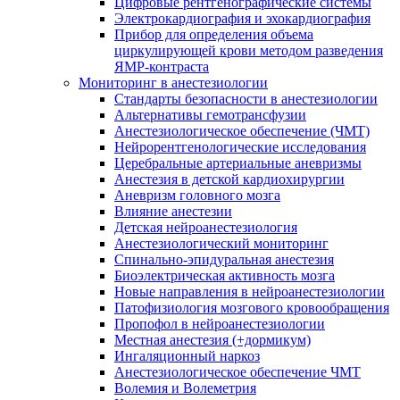
Цифровые рентгенографические системы
Электрокардиография и эхокардиография
Прибор для определения объема
циркулирующей крови методом разведения
ЯМР-контраста
Мониторинг в анестезиологии
Стандарты безопасности в анестезиологии
Альтернативы гемотрансфузии
Анестезиологическое обеспечение (ЧМТ)
Нейрорентгенологические исследования
Церебральные артериальные аневризмы
Анестезия в детской кардиохирургии
Аневризм головного мозга
Влияние анестезии
Детская нейроанестезиология
Анестезиологический мониторинг
Спинально-эпидуральная анестезия
Биоэлектрическая активность мозга
Новые направления в нейроанестезиологии
Патофизиология мозгового кровообращения
Пропофол в нейроанестезиологии
Местная анестезия (+дормикум)
Ингаляционный наркоз
Анестезиологическое обеспечение ЧМТ
Волемия и Волеметрия