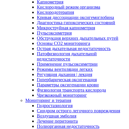
Капнометрия
Кислородный режим организма
Кислородотерапия
Кривая диссоциации оксигемоглобина
Диагностика гипоксических состояний
Микроструйная капнометрия
Пульсоксиметрия
Обструкция верхних дыхательных путей
Основы СО2 мониторинга
Острая дыхательная недостаточность
Патофизиология дыхательной
недостаточности
Применение пульсоксиметрии
Режимы вентиляции легких
Регуляция дыхания | лекция
Гипербарическая оксигенация
Параметры оксигенации крови
Физиология транспорта кислорода
Чрезкожный мониторинг
Мониторинг и терапия
Гидростазиология
Cиндром острого легочного повреждения
Воздушная эмболия
Лечение перитонита
Полиорганная недостаточность