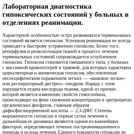
Лабораторная диагностика
гипоксических состояний у больных в
отделениях реанимации.
Характерной особенностью остро развившихся терминальных
состояний является гипоксия. Успешная реанимация не всегда
приводит к быстрому
устранению гипоксии. Более того,
реперфузия и
реоксигенация тканей в процессе лечения
терминальных состояний сопровождается углублением
гипоксии. Гипоксия становится смешанного типа, у больных
с массивной
кровопотерей и травмой, для которых характерна
циркуляторная и анемическая гипоксия, обусловленная
неспецифическим пора
жением легких — «шоковое легкое»
или респираторный
дистресс- синдром. Наряду с этим
нарушается отдача кислорода тканям, одной из причин
которой является изменение свойств гемоглобина,
происходящее на фоне снижения концентрации в эритроцитах
органических фосфатов, главным образом
дифосфоглицериновой кислоты —
2,3-ДФГ. Степень
выраженности гипоксии в первые сутки лечения и
дальнейшая ее динамика являются одним из важнейших
факторов, определяющих течение постреанимационного
периода и исхода лечения. Единого показателя гипоксии не