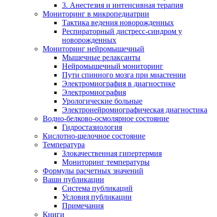
3. Анестезия и интенсивная терапия
Мониторинг в микропедиатрии
Тактика ведения новорожденных
Респираторный дистресс-синдром у
новорожденных
Мониторинг нейромышечный
Мышечные релаксанты
Нейромышечный мониторинг
Пути спинного мозга при миастении
Электромиография в диагностике
Электромиография
Урологические больные
Электронейромиографическая диагностика
Водно-белково-осмолярное состояние
Гидростазиология
Кислотно-щелочное состояние
Температура
Злокачественная гипертермия
Мониторинг температуры
Формулы расчетных значений
Ваши публикации
Система публикаций
Условия публикации
Примечания
Книги