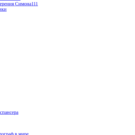
мерения Симона111
ики
спансера
лограф в мире