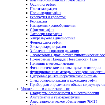
Магнито-резонансная томография
Осциллография
Плетизмография
Поликардиография
Реография и кровоток
Реография
Измерения кровообращения
Сфигмография
Тахоосциллография
Ультразвуковая диагностика
Фонокардиография
Электрокардиография
Заболевания органов дыхания
Лабораторная диагностика гипоксических со
Номограмма Площади Поверхности Тела
Принцип пульсоксиметрии
Физиологические основы пульсоксиметрии
Функциональные методы исследования орган
Цифровые рентгенографические системы
Электрокардиография и эхокардиография
Прибор для определения объема циркулирующ
Мониторинг в анестезиологии
Стандарты безопасности в анестезиологии
Альтернативы гемотрансфузии
Анестезиологическое обеспечение (ЧМТ)