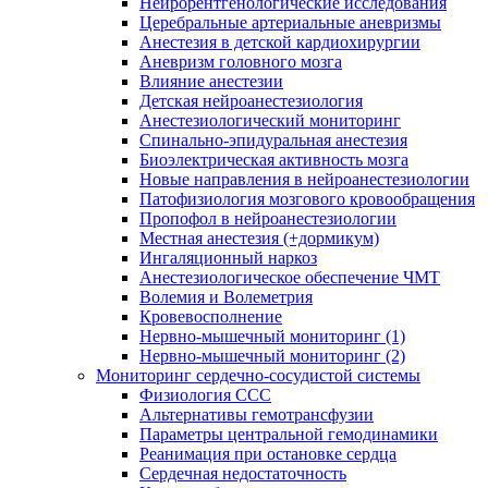
Нейрорентгенологические исследования
Церебральные артериальные аневризмы
Анестезия в детской кардиохирургии
Аневризм головного мозга
Влияние анестезии
Детская нейроанестезиология
Анестезиологический мониторинг
Спинально-эпидуральная анестезия
Биоэлектрическая активность мозга
Новые направления в нейроанестезиологии
Патофизиология мозгового кровообращения
Пропофол в нейроанестезиологии
Местная анестезия (+дормикум)
Ингаляционный наркоз
Анестезиологическое обеспечение ЧМТ
Волемия и Волеметрия
Кровевосполнение
Нервно-мышечный мониторинг (1)
Нервно-мышечный мониторинг (2)
Мониторинг сердечно-сосудистой системы
Физиология ССС
Альтернативы гемотрансфузии
Параметры центральной гемодинамики
Реанимация при остановке сердца
Сердечная недостаточность