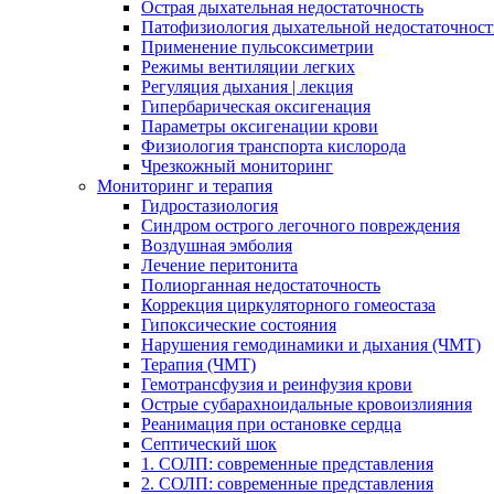
Острая дыхательная недостаточность
Патофизиология дыхательной недостаточнос
Применение пульсоксиметрии
Режимы вентиляции легких
Регуляция дыхания | лекция
Гипербарическая оксигенация
Параметры оксигенации крови
Физиология транспорта кислорода
Чрезкожный мониторинг
Мониторинг и терапия
Гидростазиология
Cиндром острого легочного повреждения
Воздушная эмболия
Лечение перитонита
Полиорганная недостаточность
Коррекция циркуляторного гомеостаза
Гипоксические состояния
Нарушения гемодинамики и дыхания (ЧМТ)
Терапия (ЧМТ)
Гемотрансфузия и реинфузия крови
Острые субарахноидальные кровоизлияния
Реанимация при остановке сердца
Септический шок
1. СОЛП: современные представления
2. СОЛП: современные представления