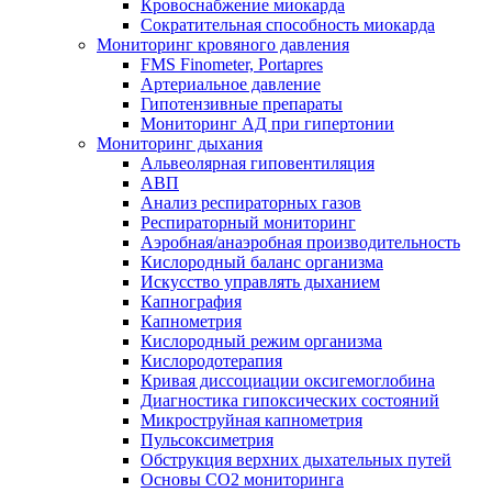
Кровоснабжение миокарда
Сократительная способность миокарда
Мониторинг кровяного давления
FMS Finometer, Portapres
Артериальное давление
Гипотензивные препараты
Мониторинг АД при гипертонии
Мониторинг дыхания
Альвеолярная гиповентиляция
АВП
Анализ респираторных газов
Респираторный мониторинг
Аэробная/анаэробная производительность
Кислородный баланс организма
Искусство управлять дыханием
Капнография
Капнометрия
Кислородный режим организма
Кислородотерапия
Кривая диссоциации оксигемоглобина
Диагностика гипоксических состояний
Микроструйная капнометрия
Пульсоксиметрия
Обструкция верхних дыхательных путей
Основы СО2 мониторинга