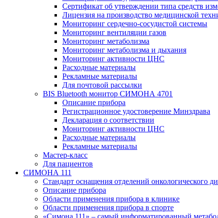
Сертификат об утверждении типа средств из
Лицензия на производство медицинской техн
Мониторинг сердечно-сосудистой системы
Мониторинг вентиляции газов
Мониторинг метаболизма
Мониторинг метаболизма и дыхания
Мониторинг активности ЦНС
Расходные материалы
Рекламные материалы
Для почтовой рассылки
BIS Bluetooth монитор СИМОНА 4701
Описание прибора
Регистрационное удостоверение Минздрава
Декларация о соответствии
Мониторинг активности ЦНС
Расходные материалы
Рекламные материалы
Мастер-класс
Для пациентов
СИМОНА 111
Стандарт оснащения отделений онкологического ди
Описание прибора
Области применения прибора в клинике
Области применения прибора в спорте
«Симона 111» – самый информатированный метабо