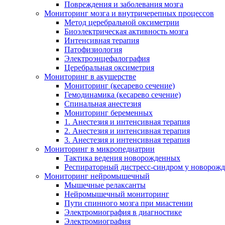
Повреждения и заболевания мозга
Мониторинг мозга и внутричерепных процессов
Метод церебральной оксиметрии
Биоэлектрическая активность мозга
Интенсивная терапия
Патофизиология
Электроэнцефалография
Церебральная оксиметрия
Мониторинг в акушерстве
Мониторинг (кесарево сечение)
Гемодинамика (кесарево сечение)
Спинальная анестезия
Мониторинг беременных
1. Анестезия и интенсивная терапия
2. Анестезия и интенсивная терапия
3. Анестезия и интенсивная терапия
Мониторинг в микропедиатрии
Тактика ведения новорожденных
Респираторный дистресс-синдром у новорож
Мониторинг нейромышечный
Мышечные релаксанты
Нейромышечный мониторинг
Пути спинного мозга при миастении
Электромиография в диагностике
Электромиография