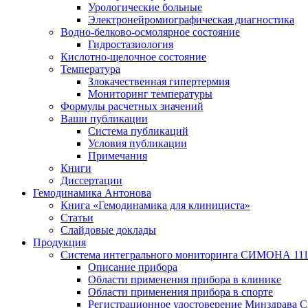
Урологические больные
Электронейромиографическая диагностика
Водно-белково-осмолярное состояние
Гидростазиология
Кислотно-щелочное состояние
Температура
Злокачественная гипертермия
Мониторинг температуры
Формулы расчетных значений
Ваши публикации
Система публикаций
Условия публикации
Примечания
Книги
Диссертации
Гемодинамика Антонова
Книга «Гемодинамика для клинициста»
Статьи
Слайдовые доклады
Продукция
Система интегрального мониторинга СИМОНА 11
Описание прибора
Области применения прибора в клинике
Области применения прибора в спорте
Регистрационное удостоверение Минздрава С