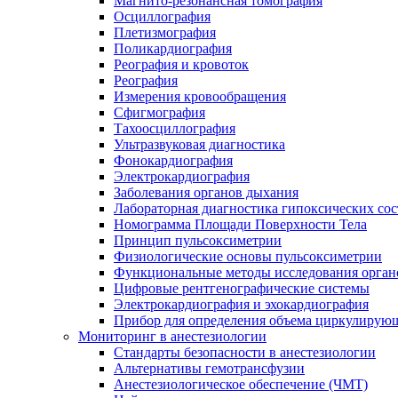
Магнито-резонансная томография
Осциллография
Плетизмография
Поликардиография
Реография и кровоток
Реография
Измерения кровообращения
Сфигмография
Тахоосциллография
Ультразвуковая диагностика
Фонокардиография
Электрокардиография
Заболевания органов дыхания
Лабораторная диагностика гипоксических со
Номограмма Площади Поверхности Тела
Принцип пульсоксиметрии
Физиологические основы пульсоксиметрии
Функциональные методы исследования орган
Цифровые рентгенографические системы
Электрокардиография и эхокардиография
Прибор для определения объема циркулирующ
Мониторинг в анестезиологии
Стандарты безопасности в анестезиологии
Альтернативы гемотрансфузии
Анестезиологическое обеспечение (ЧМТ)