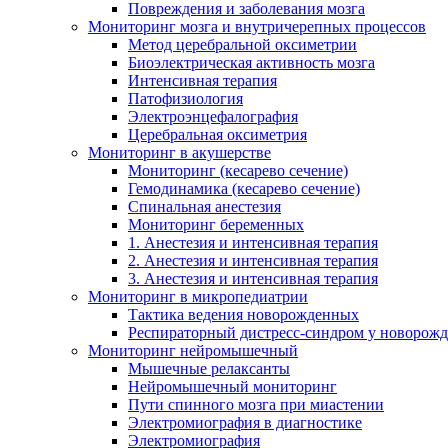
Повреждения и заболевания мозга
Мониторинг мозга и внутричерепных процессов
Метод церебральной оксиметрии
Биоэлектрическая активность мозга
Интенсивная терапия
Патофизиология
Электроэнцефалография
Церебральная оксиметрия
Мониторинг в акушерстве
Мониторинг (кесарево сечение)
Гемодинамика (кесарево сечение)
Спинальная анестезия
Мониторинг беременных
1. Анестезия и интенсивная терапия
2. Анестезия и интенсивная терапия
3. Анестезия и интенсивная терапия
Мониторинг в микропедиатрии
Тактика ведения новорожденных
Респираторный дистресс-синдром у новорож
Мониторинг нейромышечный
Мышечные релаксанты
Нейромышечный мониторинг
Пути спинного мозга при миастении
Электромиография в диагностике
Электромиография