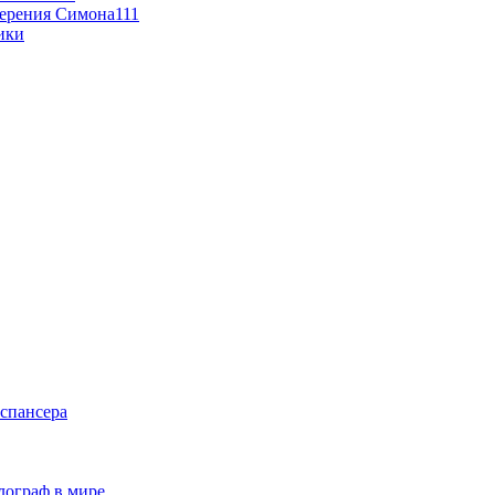
мерения Симона111
ики
спансера
лограф в мире