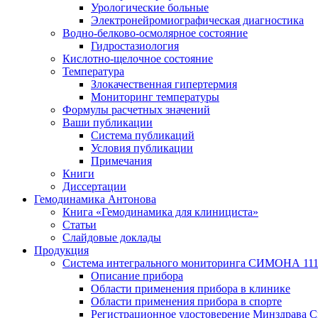
Урологические больные
Электронейромиографическая диагностика
Водно-белково-осмолярное состояние
Гидростазиология
Кислотно-щелочное состояние
Температура
Злокачественная гипертермия
Мониторинг температуры
Формулы расчетных значений
Ваши публикации
Система публикаций
Условия публикации
Примечания
Книги
Диссертации
Гемодинамика Антонова
Книга «Гемодинамика для клинициста»
Статьи
Слайдовые доклады
Продукция
Система интегрального мониторинга СИМОНА 11
Описание прибора
Области применения прибора в клинике
Области применения прибора в спорте
Регистрационное удостоверение Минздрава С