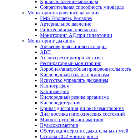
Кровоснабжение миокарда
Сократительная способность миокарда
Мониторинг кровяного давления
FMS Finometer, Portapres
Артериальное давление
Гипотензивные препараты
Мониторинг АД при гипертонии
Мониторинг дыхания
Альвеолярная гиповентиляция
АВП
Анализ респираторных газов
Респираторный мониторинг
Аэробная/анаэробная производительность
Кислородный баланс организма
Искусство управлять дыханием
Капнография
Капнометрия
Кислородный режим организма
Кислородотерапия
Кривая диссоциации оксигемоглобина
Диагностика гипоксических состояний
Микроструйная капнометрия
Пульсоксиметрия
Обструкция верхних дыхательных путей
Основы СО2 мониторинга