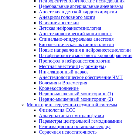
Нейрорентгенологические исследования
Церебральные артериальные аневризмы
Анестезия в детской кардиохирургии
Аневризм головного мозга
Влияние анестезии
Детская нейроанестезиология
Анестезиологический мониторинг
Спинально-эпидуральная анестезия
Биоэлектрическая активность мозга
Новые направления в нейроанестезиологии
Патофизиология мозгового кровообращения
Пропофол в нейроанестезиологии
Местная анестезия (+дормикум)
Ингаляционный наркоз
Анестезиологическое обеспечение ЧМТ
Волемия и Волеметрия
Кровевосполнение
Нервно-мышечный мониторинг (1)
Нервно-мышечный мониторинг (2)
Мониторинг сердечно-сосудистой системы
Физиология ССС
Альтернативы гемотрансфузии
Параметры центральной гемодинамики
Реанимация при остановке сердца
Сердечная недостаточность