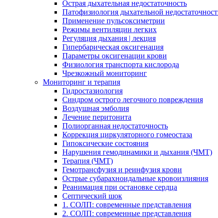
Острая дыхательная недостаточность
Патофизиология дыхательной недостаточнос
Применение пульсоксиметрии
Режимы вентиляции легких
Регуляция дыхания | лекция
Гипербарическая оксигенация
Параметры оксигенации крови
Физиология транспорта кислорода
Чрезкожный мониторинг
Мониторинг и терапия
Гидростазиология
Cиндром острого легочного повреждения
Воздушная эмболия
Лечение перитонита
Полиорганная недостаточность
Коррекция циркуляторного гомеостаза
Гипоксические состояния
Нарушения гемодинамики и дыхания (ЧМТ)
Терапия (ЧМТ)
Гемотрансфузия и реинфузия крови
Острые субарахноидальные кровоизлияния
Реанимация при остановке сердца
Септический шок
1. СОЛП: современные представления
2. СОЛП: современные представления