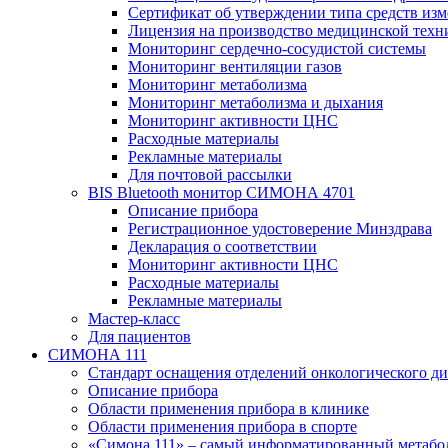
Сертификат об утверждении типа средств из
Лицензия на производство медицинской техн
Мониторинг сердечно-сосудистой системы
Мониторинг вентиляции газов
Мониторинг метаболизма
Мониторинг метаболизма и дыхания
Мониторинг активности ЦНС
Расходные материалы
Рекламные материалы
Для почтовой рассылки
BIS Bluetooth монитор СИМОНА 4701
Описание прибора
Регистрационное удостоверение Минздрава
Декларация о соответствии
Мониторинг активности ЦНС
Расходные материалы
Рекламные материалы
Мастер-класс
Для пациентов
СИМОНА 111
Стандарт оснащения отделений онкологического ди
Описание прибора
Области применения прибора в клинике
Области применения прибора в спорте
«Симона 111» – самый информатированный метабо