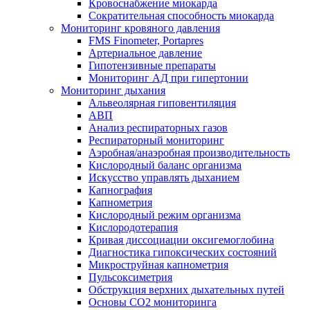
Кровоснабжение миокарда
Сократительная способность миокарда
Мониторинг кровяного давления
FMS Finometer, Portapres
Артериальное давление
Гипотензивные препараты
Мониторинг АД при гипертонии
Мониторинг дыхания
Альвеолярная гиповентиляция
АВП
Анализ респираторных газов
Респираторный мониторинг
Аэробная/анаэробная производительность
Кислородный баланс организма
Искусство управлять дыханием
Капнография
Капнометрия
Кислородный режим организма
Кислородотерапия
Кривая диссоциации оксигемоглобина
Диагностика гипоксических состояний
Микроструйная капнометрия
Пульсоксиметрия
Обструкция верхних дыхательных путей
Основы СО2 мониторинга