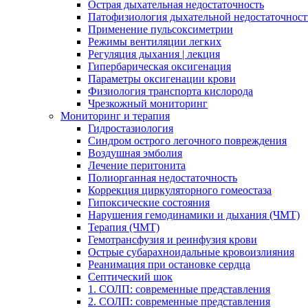
Острая дыхательная недостаточность
Патофизиология дыхательной недостаточнос
Применение пульсоксиметрии
Режимы вентиляции легких
Регуляция дыхания | лекция
Гипербарическая оксигенация
Параметры оксигенации крови
Физиология транспорта кислорода
Чрезкожный мониторинг
Мониторинг и терапия
Гидростазиология
Cиндром острого легочного повреждения
Воздушная эмболия
Лечение перитонита
Полиорганная недостаточность
Коррекция циркуляторного гомеостаза
Гипоксические состояния
Нарушения гемодинамики и дыхания (ЧМТ)
Терапия (ЧМТ)
Гемотрансфузия и реинфузия крови
Острые субарахноидальные кровоизлияния
Реанимация при остановке сердца
Септический шок
1. СОЛП: современные представления
2. СОЛП: современные представления