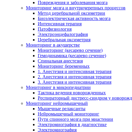
Повреждения и заболевания мозга
Мониторинг мозга и внутричерепных процессов
Метод церебральной оксиметрии
Биоэлектрическая активность мозга
Интенсивная терапия
Патофизиология
Электроэнцефалография
Церебральная оксиметрия
Мониторинг в акушерстве
Мониторинг (кесарево сечение)
Гемодинамика (кесарево сечение)
Спинальная анестезия
Мониторинг беременных
1. Анестезия и интенсивная терапия
2. Анестезия и интенсивная терапия
3. Анестезия и интенсивная терапия
Мониторинг в микропедиатрии
Тактика ведения новорожденных
Респираторный дистресс-синдром у новорож
Мониторинг нейромышечный
Мышечные релаксанты
Нейромышечный мониторинг
Пути спинного мозга при миастении
Электромиография в диагностике
Электромиография