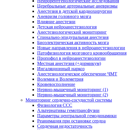
Нейрорентгенологические исследования
Церебральные артериальные аневризмы
Анестезия в детской кардиохирургии
Аневризм головного мозга
Влияние анестезии
Детская нейроанестезиология
Анестезиологический мониторинг
Спинально-эпидуральная анестезия
Биоэлектрическая активность мозга
Новые направления в нейроанестезиологии
Патофизиология мозгового кровообращения
Пропофол в нейроанестезиологии
Местная анестезия (+дормикум)
Ингаляционный наркоз
Анестезиологическое обеспечение ЧМТ
Волемия и Волеметрия
Кровевосполнение
Нервно-мышечный мониторинг (1)
Нервно-мышечный мониторинг (2)
Мониторинг сердечно-сосудистой системы
Физиология ССС
Альтернативы гемотрансфузии
Параметры центральной гемодинамики
Реанимация при остановке сердца
Сердечная недостаточность