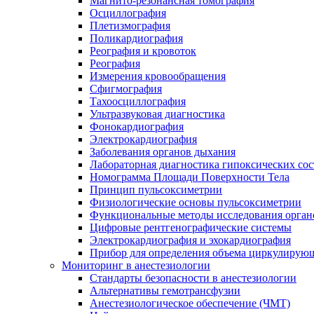
Магнито-резонансная томография
Осциллография
Плетизмография
Поликардиография
Реография и кровоток
Реография
Измерения кровообращения
Сфигмография
Тахоосциллография
Ультразвуковая диагностика
Фонокардиография
Электрокардиография
Заболевания органов дыхания
Лабораторная диагностика гипоксических со
Номограмма Площади Поверхности Тела
Принцип пульсоксиметрии
Физиологические основы пульсоксиметрии
Функциональные методы исследования орган
Цифровые рентгенографические системы
Электрокардиография и эхокардиография
Прибор для определения объема циркулирующ
Мониторинг в анестезиологии
Стандарты безопасности в анестезиологии
Альтернативы гемотрансфузии
Анестезиологическое обеспечение (ЧМТ)