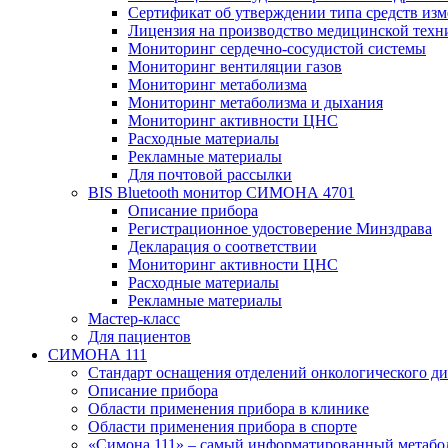
Сертификат об утверждении типа средств из
Лицензия на производство медицинской техн
Мониторинг сердечно-сосудистой системы
Мониторинг вентиляции газов
Мониторинг метаболизма
Мониторинг метаболизма и дыхания
Мониторинг активности ЦНС
Расходные материалы
Рекламные материалы
Для почтовой рассылки
BIS Bluetooth монитор СИМОНА 4701
Описание прибора
Регистрационное удостоверение Минздрава
Декларация о соответствии
Мониторинг активности ЦНС
Расходные материалы
Рекламные материалы
Мастер-класс
Для пациентов
СИМОНА 111
Стандарт оснащения отделений онкологического ди
Описание прибора
Области применения прибора в клинике
Области применения прибора в спорте
«Симона 111» – самый информатированный метабо