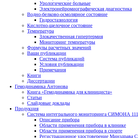
Урологические больные
Электронейромиографическая диагностика
Водно-белково-осмолярное состояние
Гидростазиология
Кислотно-щелочное состояние
Температура
Злокачественная гипертермия
Мониторинг температуры
Формулы расчетных значений
Ваши публикации
Система публикаций
Условия публикации
Примечания
Книги
Диссертации
Гемодинамика Антонова
Книга «Гемодинамика для клинициста»
Статьи
Слайдовые доклады
Продукция
Система интегрального мониторинга СИМОНА 11
Описание прибора
Области применения прибора в клинике
Области применения прибора в спорте
Регистрационное удостоверение Минздрава С