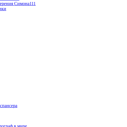
мерения Симона111
ики
спансера
лограф в мире