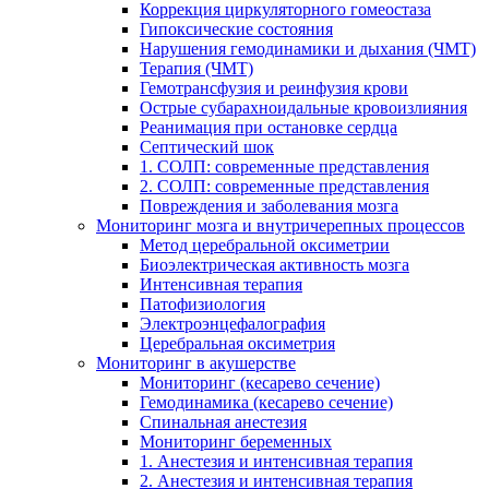
Коррекция циркуляторного гомеостаза
Гипоксические состояния
Нарушения гемодинамики и дыхания (ЧМТ)
Терапия (ЧМТ)
Гемотрансфузия и реинфузия крови
Острые субарахноидальные кровоизлияния
Реанимация при остановке сердца
Септический шок
1. СОЛП: современные представления
2. СОЛП: современные представления
Повреждения и заболевания мозга
Мониторинг мозга и внутричерепных процессов
Метод церебральной оксиметрии
Биоэлектрическая активность мозга
Интенсивная терапия
Патофизиология
Электроэнцефалография
Церебральная оксиметрия
Мониторинг в акушерстве
Мониторинг (кесарево сечение)
Гемодинамика (кесарево сечение)
Спинальная анестезия
Мониторинг беременных
1. Анестезия и интенсивная терапия
2. Анестезия и интенсивная терапия