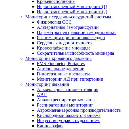
Кровевосполнение
Нервно-мышечный мониторинг (1)
Нервно-мышечный мониторинг (2)
Мониторинг сердечно-сосудистой системы
Физиология ССС
Альтернативы гемотрансфузии
Параметры центральной гемодинамики
Реанимация при остановке сердца
Сердечная недостаточность
Кровоснабжение миокарда
Сократительная способность миокарда
Мониторинг кровяного давления
FMS Finometer, Portapres
Артериальное давление
Гипотензивные препараты
Мониторинг АД при гипертонии
Мониторинг дыхания
Альвеолярная гиповентиляция
АВП
Анализ респираторных газов
Респираторный мониторинг
Аэробная/анаэробная производительность
Кислородный баланс организма
Искусство управлять дыханием
Капнография