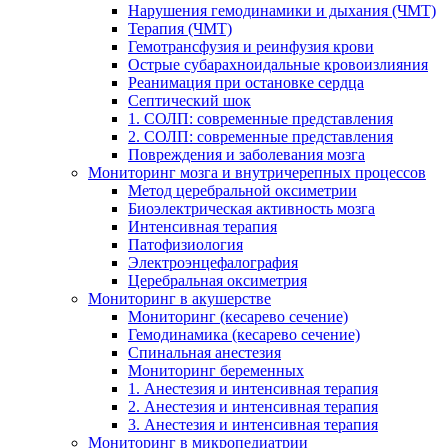
Нарушения гемодинамики и дыхания (ЧМТ)
Терапия (ЧМТ)
Гемотрансфузия и реинфузия крови
Острые субарахноидальные кровоизлияния
Реанимация при остановке сердца
Септический шок
1. СОЛП: современные представления
2. СОЛП: современные представления
Повреждения и заболевания мозга
Мониторинг мозга и внутричерепных процессов
Метод церебральной оксиметрии
Биоэлектрическая активность мозга
Интенсивная терапия
Патофизиология
Электроэнцефалография
Церебральная оксиметрия
Мониторинг в акушерстве
Мониторинг (кесарево сечение)
Гемодинамика (кесарево сечение)
Спинальная анестезия
Мониторинг беременных
1. Анестезия и интенсивная терапия
2. Анестезия и интенсивная терапия
3. Анестезия и интенсивная терапия
Мониторинг в микропедиатрии