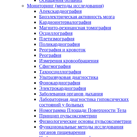
Оснащения больниц
Мониторинг (методы исследования)
Апекскардиография
Биоэлектрическая активность мозга
Кардиоинтервалография
Магнито-резонансная томография
Осциллография
Плетизмография
Поликардиография
Реография и кровоток
Реография
Измерения кровообращения
Сфигмография
Тахоосциллография
Ультразвуковая диагностика
Фонокардиография
Электрокардиография
Заболевания органов дыхания
Лабораторная диагностика гипоксических
состояний у больных
Номограмма Площади Поверхности Тела
Принцип пульсоксиметрии
Физиологические основы пульсоксиметрии
Функциональные методы исследования
органов пищеварения