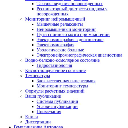
Тактика ведения новорожденных
Респираторный дистресс-синдром у
новорожденных
Мониторинг нейромышечный
Мышечные релаксанты
Нейромышечный мониторинг
Пути спинного мозга при миастении
Электромиография в диагностике
Электромиография
Урологические больные
Электронейромиографическая диагностика
Водно-белково-осмолярное состояние
Гидростазиология
Кислотно-щелочное состояние
Температура
Злокачественная гипертермия
Мониторинг температуры
Формулы расчетных значений
Ваши публикации
Система публикаций
Условия публикации
Примечания
Книги
Диссертации
Гемодинамика Антонова