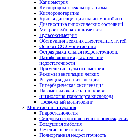
Капнометрия
Кислородный режим организма
Кислородотерапия
Кривая диссоциации оксигемоглобина
Диагностика гипоксических состояний
Микроструйная капнометрия
Пульсоксиметрия
Обструкция верхних дыхательных путей
Основы СО2 мониторинга
Острая дыхательная недостаточность
Патофизиология дыхательной
недостаточности
Применение пульсоксиметрии
Режимы вентиляции легких
Регуляция дыхания | лекция
Гипербарическая оксигенация
Параметры оксигенации крови
Физиология транспорта кислорода
Чрезкожный мониторинг
Мониторинг и терапия
Гидростазиология
Cиндром острого легочного повреждения
Воздушная эмболия
Лечение перитонита
Полиорганная недостаточность