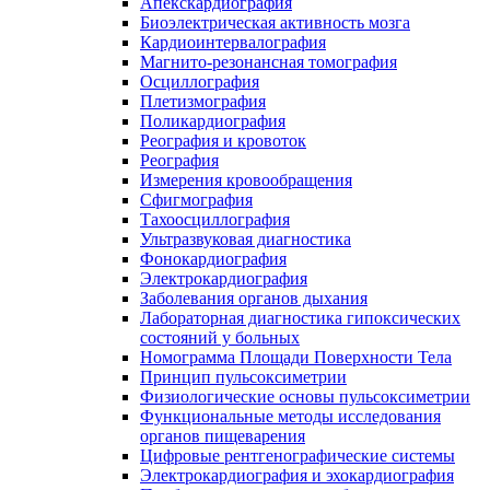
Апекскардиография
Биоэлектрическая активность мозга
Кардиоинтервалография
Магнито-резонансная томография
Осциллография
Плетизмография
Поликардиография
Реография и кровоток
Реография
Измерения кровообращения
Сфигмография
Тахоосциллография
Ультразвуковая диагностика
Фонокардиография
Электрокардиография
Заболевания органов дыхания
Лабораторная диагностика гипоксических
состояний у больных
Номограмма Площади Поверхности Тела
Принцип пульсоксиметрии
Физиологические основы пульсоксиметрии
Функциональные методы исследования
органов пищеварения
Цифровые рентгенографические системы
Электрокардиография и эхокардиография