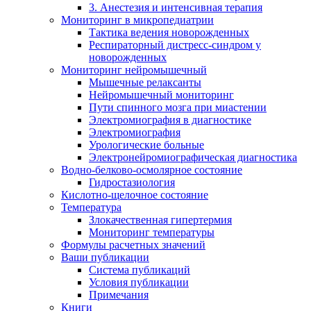
3. Анестезия и интенсивная терапия
Мониторинг в микропедиатрии
Тактика ведения новорожденных
Респираторный дистресс-синдром у
новорожденных
Мониторинг нейромышечный
Мышечные релаксанты
Нейромышечный мониторинг
Пути спинного мозга при миастении
Электромиография в диагностике
Электромиография
Урологические больные
Электронейромиографическая диагностика
Водно-белково-осмолярное состояние
Гидростазиология
Кислотно-щелочное состояние
Температура
Злокачественная гипертермия
Мониторинг температуры
Формулы расчетных значений
Ваши публикации
Система публикаций
Условия публикации
Примечания
Книги