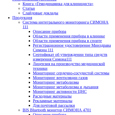
Книга «Гемодинамика для клинициста»
Статьи
Слайдовые доклады
Продукция
Система интегрального мониторинга СИМОНА
111
Описание прибора
Области применения прибора в клинике
Области применения прибора в спорте
Регистрационное удостоверение Минздрава
Симона 111
Сертификат об утверждении типа средств
измерения Симона111
Лицензия на производство медицинской
техники
Мониторинг сердечно-сосудистой системы
Мониторинг вентиляции газов
Мониторинг метаболизма
Мониторинг метаболизма и дыхания
Мониторинг активности ЦНС
Расходные материалы
Рекламные материалы
Для почтовой рассылки
BIS Bluetooth монитор СИМОНА 4701
Описание прибора