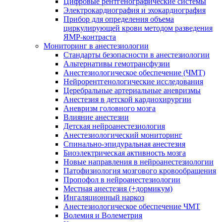
Цифровые рентгенографические системы
Электрокардиография и эхокардиография
Прибор для определения объема
циркулирующей крови методом разведения
ЯМР-контраста
Мониторинг в анестезиологии
Стандарты безопасности в анестезиологии
Альтернативы гемотрансфузии
Анестезиологическое обеспечение (ЧМТ)
Нейрорентгенологические исследования
Церебральные артериальные аневризмы
Анестезия в детской кардиохирургии
Аневризм головного мозга
Влияние анестезии
Детская нейроанестезиология
Анестезиологический мониторинг
Спинально-эпидуральная анестезия
Биоэлектрическая активность мозга
Новые направления в нейроанестезиологии
Патофизиология мозгового кровообращения
Пропофол в нейроанестезиологии
Местная анестезия (+дормикум)
Ингаляционный наркоз
Анестезиологическое обеспечение ЧМТ
Волемия и Волеметрия