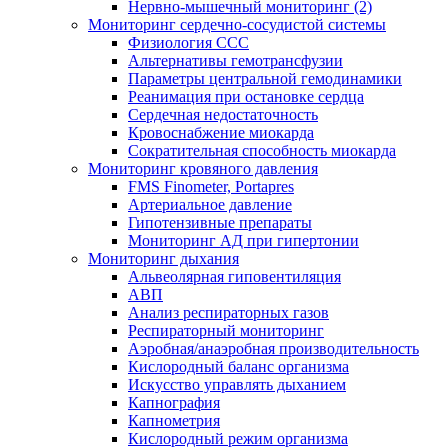
Нервно-мышечный мониторинг (2)
Мониторинг сердечно-сосудистой системы
Физиология ССС
Альтернативы гемотрансфузии
Параметры центральной гемодинамики
Реанимация при остановке сердца
Сердечная недостаточность
Кровоснабжение миокарда
Сократительная способность миокарда
Мониторинг кровяного давления
FMS Finometer, Portapres
Артериальное давление
Гипотензивные препараты
Мониторинг АД при гипертонии
Мониторинг дыхания
Альвеолярная гиповентиляция
АВП
Анализ респираторных газов
Респираторный мониторинг
Аэробная/анаэробная производительность
Кислородный баланс организма
Искусство управлять дыханием
Капнография
Капнометрия
Кислородный режим организма