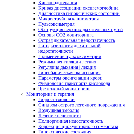
Кислородотерапия
Кривая диссоциации оксигемоглобина
Диагностика гипоксических состояний
Микроструйная капнометрия
Пульсоксиметрия
Обструкция верхних дыхательных путей
Основы СО2 мониторинга
Острая дыхательная недостаточность
Патофизиология дыхательной
недостаточности
Применение пульсоксиметрии
Режимы вентиляции легких
Регуляция дыхания | лекция
Гипербарическая оксигенация
Параметры оксигенации крови
Физиология транспорта кислорода
Чрезкожный мониторинг
Мониторинг и терапия
Гидростазиология
Cиндром острого легочного повреждения
Воздушная эмболия
Лечение перитонита
Полиорганная недостаточность
Коррекция циркуляторного гомеостаза
Гипоксические состояния