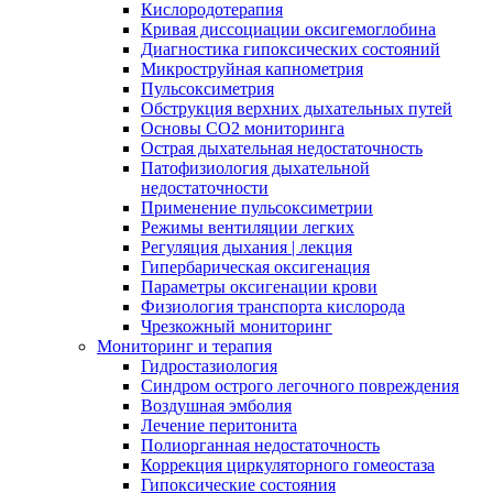
Кислородотерапия
Кривая диссоциации оксигемоглобина
Диагностика гипоксических состояний
Микроструйная капнометрия
Пульсоксиметрия
Обструкция верхних дыхательных путей
Основы СО2 мониторинга
Острая дыхательная недостаточность
Патофизиология дыхательной
недостаточности
Применение пульсоксиметрии
Режимы вентиляции легких
Регуляция дыхания | лекция
Гипербарическая оксигенация
Параметры оксигенации крови
Физиология транспорта кислорода
Чрезкожный мониторинг
Мониторинг и терапия
Гидростазиология
Cиндром острого легочного повреждения
Воздушная эмболия
Лечение перитонита
Полиорганная недостаточность
Коррекция циркуляторного гомеостаза
Гипоксические состояния