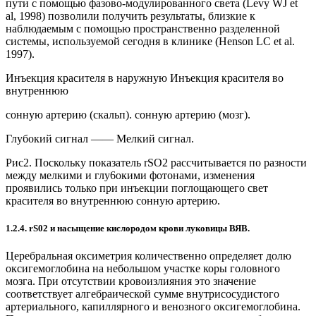
пути с помощью фазово-модулированного света (Levy WJ et
al, 1998) позволили получить результаты, близкие к
наблюдаемым с помощью пространственно разделенной
системы, используемой сегодня в клинике (Henson LC et al.
1997).
Инъекция красителя в наружную Инъекция красителя во
внутреннюю
сонную артерию (скальп). сонную артерию (мозг).
Глубокий сигнал —— Мелкий сигнал.
Рис2. Поскольку показатель rSO2 рассчитывается по разности
между мелкими и глу6окими фотонами, изменения
проявились только при инъекции поглощающего свет
красителя во внутреннюю сонную артерию.
1.2.4. rS02 и насыщение кислородом крови луковицы ВЯВ.
Церебральная оксиметрия количественно определяет долю
оксигемоглобина на небольшом участке коры головного
мозга. При отсутствии кровоизлияния это значение
соответствует алгебраической сумме внутрисосудистого
артериального, капиллярного и венозного оксигемоглобина.