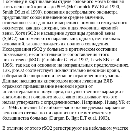
Поскольку в кортикальном отделе головного мозга большая
часть венозной крови – до 80% (McCormick PW Et al.1990,
Smith DS,et al 1990), показания церебрального оксиметра
представляет собой взвешенное среднее значение,
отличающееся от данных измерения с помощью импульсного
оксиметра, как для артерии, так и для луковицы яремной
вены. Хотя rSO2 и насыщение луковицы яремной вены
(SjbO2) часто меняются параллельно, однако, нет никаких
оснований, заранее ожидать их полного совпадения.
Исследования rSO2 у больных в критическом состоянии
показывают, несостоятельность сопоставления этого
показателя с jbSO2 (Grubhofer G. et al 1997, Lewis SB. et al
1996), так как он основано на неправильных предположениях.
Так, jbSO2 соответствует исключительно венозной крови,
собираемой с широкого и четко не ограниченного участка.
Данные насыщения кислородом крови луковицы ВЯВ
отражают примешивание венозной крови от
ипсилатерального полушария, но существенные вариации в
анатомии вен головного мозга явно показывают, что это
нельзя утверждать с определенностью. Например, Huang YP. et
al 1994г. описали 12 наиболее часто наблюдаемых вариантов
венозного оттока, но ни один из них не встречается у
большинства больных (Durgun B, Ilgit E.T et al. 1993).
В отличие от этого rSO2 регистрируют на небольшом участке