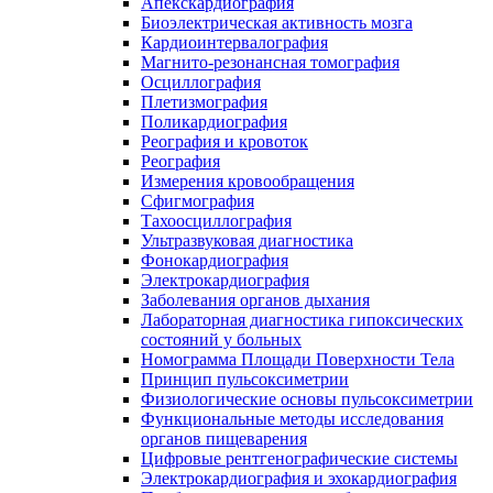
Апекскардиография
Биоэлектрическая активность мозга
Кардиоинтервалография
Магнито-резонансная томография
Осциллография
Плетизмография
Поликардиография
Реография и кровоток
Реография
Измерения кровообращения
Сфигмография
Тахоосциллография
Ультразвуковая диагностика
Фонокардиография
Электрокардиография
Заболевания органов дыхания
Лабораторная диагностика гипоксических
состояний у больных
Номограмма Площади Поверхности Тела
Принцип пульсоксиметрии
Физиологические основы пульсоксиметрии
Функциональные методы исследования
органов пищеварения
Цифровые рентгенографические системы
Электрокардиография и эхокардиография