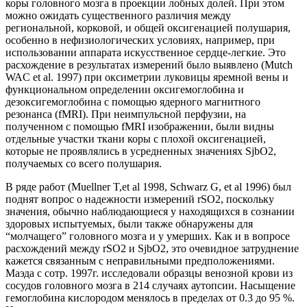
коры головного мозга в проекции лобных долей. При этом
можно ожидать существенного различия между
региональной, корковой, и общей оксигенацией полушария,
особенно в нефизиологических условиях, например, при
использовании аппарата искусственное сердце-легкие. Это
расхождение в результатах измерений было выявлено (Mutch
WAC et al. 1997) при оксиметрии луковицы яремной вены и
функциональном определении оксигемоглобина и
дезоксигемоглобина с помощью ядерного магнитного
резонанса (fMRI). При неимпульсной перфузии, на
полученном с помощью fMRI изображении, были видны
отдельные участки ткани коры с плохой оксигенацией,
которые не проявлялись в усредненных значениях SjbO2,
получаемых со всего полушария.
В ряде работ (Muellner T,et al 1998, Schwarz G, et al 1996) был
поднят вопрос о надежности измерений rSO2, поскольку
значения, обычно наблюдающиеся у находящихся в сознании
здоровых испытуемых, были также обнаружены для
“молчащего” головного мозга и у умерших. Как и в вопросе
расхождений между rSO2 и SjbO2, это очевидное затруднение
кажется связанным с неправильными предположениями.
Маэда с сотр. 1997г. исследовали образцы венозной крови из
сосудов головного мозга в 214 случаях аутопсии. Насыщение
гемоглобина кислородом менялось в пределах от 0.3 до 95 %.