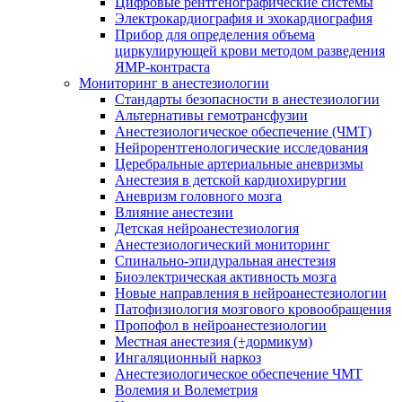
Цифровые рентгенографические системы
Электрокардиография и эхокардиография
Прибор для определения объема
циркулирующей крови методом разведения
ЯМР-контраста
Мониторинг в анестезиологии
Стандарты безопасности в анестезиологии
Альтернативы гемотрансфузии
Анестезиологическое обеспечение (ЧМТ)
Нейрорентгенологические исследования
Церебральные артериальные аневризмы
Анестезия в детской кардиохирургии
Аневризм головного мозга
Влияние анестезии
Детская нейроанестезиология
Анестезиологический мониторинг
Спинально-эпидуральная анестезия
Биоэлектрическая активность мозга
Новые направления в нейроанестезиологии
Патофизиология мозгового кровообращения
Пропофол в нейроанестезиологии
Местная анестезия (+дормикум)
Ингаляционный наркоз
Анестезиологическое обеспечение ЧМТ
Волемия и Волеметрия