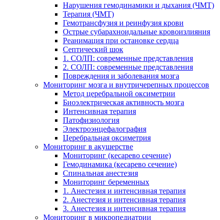
Нарушения гемодинамики и дыхания (ЧМТ)
Терапия (ЧМТ)
Гемотрансфузия и реинфузия крови
Острые субарахноидальные кровоизлияния
Реанимация при остановке сердца
Септический шок
1. СОЛП: современные представления
2. СОЛП: современные представления
Повреждения и заболевания мозга
Мониторинг мозга и внутричерепных процессов
Метод церебральной оксиметрии
Биоэлектрическая активность мозга
Интенсивная терапия
Патофизиология
Электроэнцефалография
Церебральная оксиметрия
Мониторинг в акушерстве
Мониторинг (кесарево сечение)
Гемодинамика (кесарево сечение)
Спинальная анестезия
Мониторинг беременных
1. Анестезия и интенсивная терапия
2. Анестезия и интенсивная терапия
3. Анестезия и интенсивная терапия
Мониторинг в микропедиатрии