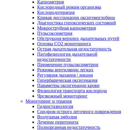
Капнометрия
Кислородный режим организма
Кислородотерапия
Кривая диссоциации оксигемоглобина
Диагностика гипоксических состояний
Микроструйная капнометрия
Пульсоксиметрия
Обструкция верхних дыхательных путей
Основы СО2 мониторинга
Острая дыхательная недостаточность
Патофизиология дыхательной
недостаточности
Применение пульсоксиметрии
Режимы вентиляции легких
Регуляция дыхания | лекция
Гипербарическая оксигенация
Параметры оксигенации крови
Физиология транспорта кислорода
Чрезкожный мониторинг
Мониторинг и терапия
Гидростазиология
Cиндром острого легочного повреждения
Воздушная эмболия
Лечение перитонита
Полиорганная недостаточность