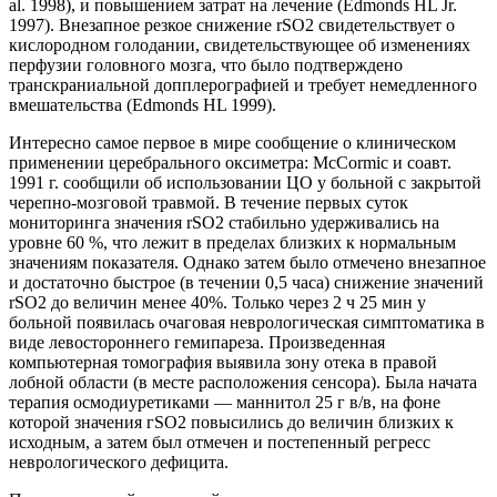
al. 1998), и повышением затрат на лечение (Edmonds HL Jr.
1997). Внезапное резкое снижение rSO2 свидетельствует о
кислородном голодании, свидетельствующее об изменениях
перфузии головного мозга, что было подтверждено
транскраниальной допплерографией и требует немедленного
вмешательства (Edmonds HL 1999).
Интересно самое первое в мире сообщение о клиническом
применении церебрального оксиметра: McCormic и соавт.
1991 г. сообщили об использовании ЦО у больной с закрытой
черепно-мозговой травмой. В течение первых суток
мониторинга значения rSO2 стабильно удерживались на
уровне 60 %, что лежит в пределах близких к нормальным
значениям показателя. Однако затем было отмечено внезапное
и достаточно быстрое (в течении 0,5 часа) снижение значений
rSO2 до величин менее 40%. Только через 2 ч 25 мин у
больной появилась очаговая неврологическая симптоматика в
виде левостороннего гемипареза. Произведенная
компьютерная томография выявила зону отека в правой
лобной области (в месте расположения сенсора). Была начата
терапия осмодиуретиками — маннитол 25 г в/в, на фоне
которой значения гSО2 повысились до величин близких к
исходным, а затем был отмечен и постепенный регресс
неврологического дефицита.