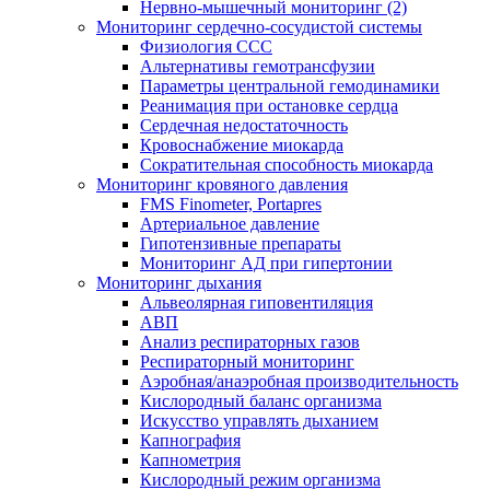
Нервно-мышечный мониторинг (2)
Мониторинг сердечно-сосудистой системы
Физиология ССС
Альтернативы гемотрансфузии
Параметры центральной гемодинамики
Реанимация при остановке сердца
Сердечная недостаточность
Кровоснабжение миокарда
Сократительная способность миокарда
Мониторинг кровяного давления
FMS Finometer, Portapres
Артериальное давление
Гипотензивные препараты
Мониторинг АД при гипертонии
Мониторинг дыхания
Альвеолярная гиповентиляция
АВП
Анализ респираторных газов
Респираторный мониторинг
Аэробная/анаэробная производительность
Кислородный баланс организма
Искусство управлять дыханием
Капнография
Капнометрия
Кислородный режим организма