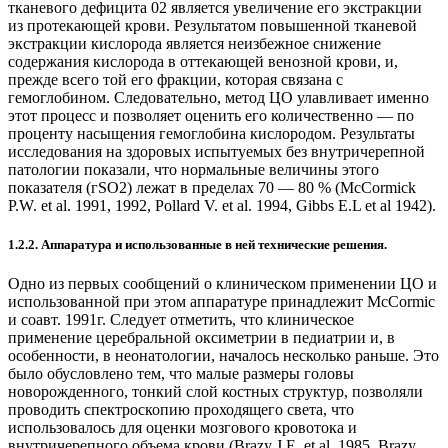
тканевого дефицита 02 является увеличение его экстракции
из протекающей крови. Результатом повышенной тканевой
экстракции кислорода является неизбежное снижение
содержания кислорода в оттекающей венозной крови, и,
прежде всего той его фракции, которая связана с
гемоглобином. Следовательно, метод ЦО улавливает именно
этот процесс и позволяет оценить его количественно — по
проценту насыщения гемоглобина кислородом. Результаты
исследования на здоровых испытуемых без внутричерепной
патологии показали, что нормальные величины этого
показателя (гSO2) лежат в пределах 70 — 80 % (McCormick
P.W. et al. 1991, 1992, Pollard V. et al. 1994, Gibbs E.L et al 1942).
1.2.2. Аппаратура и использованные в ней технические решения.
Одно из первых сообщений о клиническом применении ЦО и
использованной при этом аппаратуре принадлежит McCormic
и соавт. 1991г. Следует отметить, что клиническое
применение церебральной оксиметрии в педиатрии и, в
особенности, в неонатологии, началось несколько раньше. Это
было обусловлено тем, что малые размеры головы
новорожденного, тонкий слой костных структур, позволяли
проводить спектроскопию проходящего света, что
использовалось для оценки мозгового кровотока и
внутричерепного объема крови (Brazy J.E. et al. 1985, Brazy