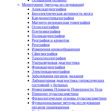
Оснащения больниц
Мониторинг (методы исследования)
Апекскардиография
Биоэлектрическая активность мозга
Кардиоинтервалография
Магнито-резонансная томография
Осциллография
Плетизмография
Поликардиография
Реография и кровоток
Реография
Измерения кровообращения
Сфигмография
Тахоосциллография
Ультразвуковая диагностика
Фонокардиография
Электрокардиография
Заболевания органов дыхания
Лабораторная диагностика гипоксических
состояний у больных
Номограмма Площади Поверхности Тела
Принцип пульсоксиметрии
Физиологические основы пульсоксиметрии
Функциональные методы исследования
органов пищеварения