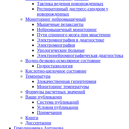
Тактика ведения новорожденных
Респираторный дистресс-синдром у
новорожденных
Мониторинг нейромышечный
Мышечные релаксанты
Нейромышечный мониторинг
Пути спинного мозга при миастении
Электромиография в диагностике
Электромиография
Урологические больные
Электронейромиографическая диагностика
Водно-белково-осмолярное состояние
Гидростазиология
Кислотно-щелочное состояние
Температура
Злокачественная гипертермия
Мониторинг температуры
Формулы расчетных значений
Ваши публикации
Система публикаций
Условия публикации
Примечания
Книги
Диссертации
Гемодинамика Антонова