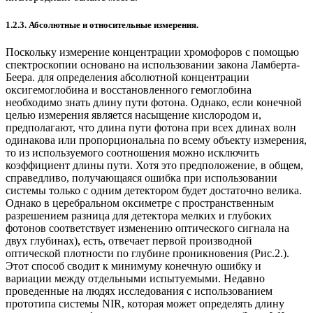
1.2.3. Абсолютные и относительные измерения.
Поскольку измерение концентрации хромофоров с помощью
спектроскопии основано на использовании закона Ламберта-
Беера. для определения абсолютной концентрации
оксигемоглобина и восстановленного гемоглобина
необходимо знать длину пути фотона. Однако, если конечной
целью измерения является насыщение кислородом и,
предполагают, что длина пути фотона при всех длинах волн
одинакова или пропорциональна по всему объекту измерения,
то из используемого соотношения можно исключить
коэффициент длины пути. Хотя это предположение, в общем,
справедливо, получающаяся ошибка при использовании
системы только с одним детектором будет достаточно велика.
Однако в церебральном оксиметре с пространственным
разрешением разница для детектора мелких и глубоких
фотонов соответствует изменению оптического сигнала на
двух глубинах), есть, отвечает первой производной
оптической плотности по глубине проникновения (Рис.2.).
Этот способ сводит к минимуму конечную ошибку и
вариации между отдельными испытуемыми. Недавно
проведенные на людях исследования с использованием
прототипа системы NIR, которая может определять длину