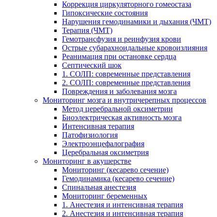
Коррекция циркуляторного гомеостаза
Гипоксические состояния
Нарушения гемодинамики и дыхания (ЧМТ)
Терапия (ЧМТ)
Гемотрансфузия и реинфузия крови
Острые субарахноидальные кровоизлияния
Реанимация при остановке сердца
Септический шок
1. СОЛП: современные представления
2. СОЛП: современные представления
Повреждения и заболевания мозга
Мониторинг мозга и внутричерепных процессов
Метод церебральной оксиметрии
Биоэлектрическая активность мозга
Интенсивная терапия
Патофизиология
Электроэнцефалография
Церебральная оксиметрия
Мониторинг в акушерстве
Мониторинг (кесарево сечение)
Гемодинамика (кесарево сечение)
Спинальная анестезия
Мониторинг беременных
1. Анестезия и интенсивная терапия
2. Анестезия и интенсивная терапия