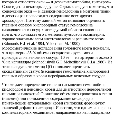
которым относятся окси — и дезоксигемоглобина, цитохром-
С-оксидаза и некоторые другие. Однако, следует отметить, что
содержание окси — и дезокси-гемоглобина в мозговой ткани
в десятки раз превосходит содержание всех других
хромофоров. Поэтому данный метод позволяет оценивать
главным образом кислородный статус гемоглобина
находящегося в сосудах исследуемой области головного
мозга, что сближает его с методом пульсовой оксиметрии,
хорошо знакомым всем анестезиологам и реаниматологам
(Edmonds H.L et al. 1994, Yelderman M. 1990).
Морфометрические исследования головного мозга показали,
что примерно 85 % объема сосудистого русла мозга
приходится на венозные сосуды, 10 % — на артерии и около 5
% на капилляры (Mchedlishvili G.I. Mchedlishvili G.I.a 1986). Из
этого следует, что метод ЦО позволяет оценивать
оксидативиый статус (насыщение гемоглобина кислородом)
главным образом в крови церебральных венозных сосудов.
Что же дает определение степени насыщения гемоглобина
кислородом в венозной крови для диагностики церебральной
ишемии и гипоксии? Снижение объемного кровотока в ткани
(ишемия) или пониженное содержание кислорода в
притекающей артериальной крови (гипоксия) формируют
тканевой дефицит кислорода. Известно, что одним из первых
компенсаторных механизмов, направленных на ликвидацию