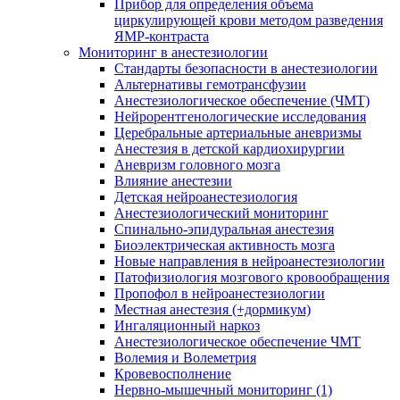
Прибор для определения объема
циркулирующей крови методом разведения
ЯМР-контраста
Мониторинг в анестезиологии
Стандарты безопасности в анестезиологии
Альтернативы гемотрансфузии
Анестезиологическое обеспечение (ЧМТ)
Нейрорентгенологические исследования
Церебральные артериальные аневризмы
Анестезия в детской кардиохирургии
Аневризм головного мозга
Влияние анестезии
Детская нейроанестезиология
Анестезиологический мониторинг
Спинально-эпидуральная анестезия
Биоэлектрическая активность мозга
Новые направления в нейроанестезиологии
Патофизиология мозгового кровообращения
Пропофол в нейроанестезиологии
Местная анестезия (+дормикум)
Ингаляционный наркоз
Анестезиологическое обеспечение ЧМТ
Волемия и Волеметрия
Кровевосполнение
Нервно-мышечный мониторинг (1)