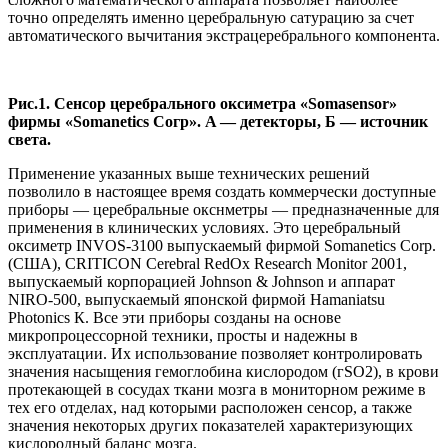
точно определять именно церебральную сатурацию за счет
автоматического вычитания экстрацеребрального компонента.
Рис.1. Сенсор церебрального оксиметра «Somasensor»
фирмы «Somanetics Согр».
A — детекторы, Б — источник
света.
Применение указанных выше технических решений
позволило в настоящее время создать коммерчески доступные
приборы — церебральные окснметры — предназначенные для
применения в клинических условиях. Это церебральный
оксиметр INVOS-3100 выпускаемый фирмой Somanetics Corp.
(США), CRITICON Cerebral RedOx Research Monitor 2001,
выпускаемый корпорацией Johnson & Johnson и аппарат
NIRO-500, выпускаемый японской фирмой Hamaniatsu
Photonics К. Все эти приборы созданы на основе
микропроцессорной техники, просты и надежны в
эксплуатации. Их использование позволяет контролировать
значения насыщения гемоглобина кислородом (гSО2), в крови
протекающей в сосудах ткани мозга в мониторном режиме в
тех его отделах, над которыми расположен сенсор, а также
значения некоторых других показателей характеризующих
кислородный баланс мозга.