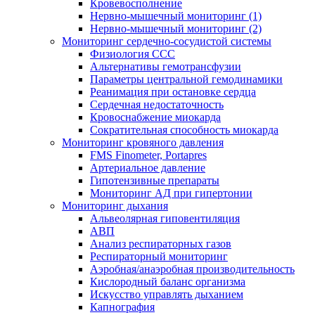
Кровевосполнение
Нервно-мышечный мониторинг (1)
Нервно-мышечный мониторинг (2)
Мониторинг сердечно-сосудистой системы
Физиология ССС
Альтернативы гемотрансфузии
Параметры центральной гемодинамики
Реанимация при остановке сердца
Сердечная недостаточность
Кровоснабжение миокарда
Сократительная способность миокарда
Мониторинг кровяного давления
FMS Finometer, Portapres
Артериальное давление
Гипотензивные препараты
Мониторинг АД при гипертонии
Мониторинг дыхания
Альвеолярная гиповентиляция
АВП
Анализ респираторных газов
Респираторный мониторинг
Аэробная/анаэробная производительность
Кислородный баланс организма
Искусство управлять дыханием
Капнография