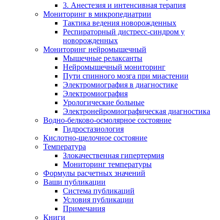
3. Анестезия и интенсивная терапия
Мониторинг в микропедиатрии
Тактика ведения новорожденных
Респираторный дистресс-синдром у
новорожденных
Мониторинг нейромышечный
Мышечные релаксанты
Нейромышечный мониторинг
Пути спинного мозга при миастении
Электромиография в диагностике
Электромиография
Урологические больные
Электронейромиографическая диагностика
Водно-белково-осмолярное состояние
Гидростазиология
Кислотно-щелочное состояние
Температура
Злокачественная гипертермия
Мониторинг температуры
Формулы расчетных значений
Ваши публикации
Система публикаций
Условия публикации
Примечания
Книги