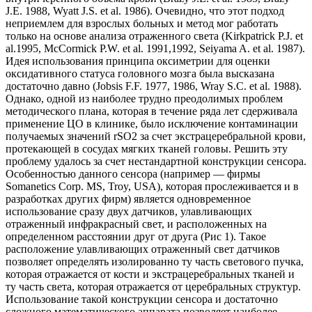
J.E. 1988, Wyatt J.S. et al. 1986). Очевидно, что этот подход
неприемлем для взрослых больных и метод мог работать
только на основе анализа отраженного света (Kirkpatrick P.J. et
al.1995, McCormick P.W. et al. 1991,1992, Seiyama A. et al. 1987).
Идея использования принципа оксиметрии для оценки
оксидативного статуса головного мозга была высказана
достаточно давно (Jobsis F.F. 1977, 1986, Wray S.C. et al. 1988).
Однако, одной из наиболее трудно преодолимых проблем
методического плана, которая в течение ряда лет сдерживала
применение ЦО в клинике, было исключение контаминации
получаемых значений rSO2 за счет экстрацеребральной крови,
протекающей в сосудах мягких тканей головы. Решить эту
проблему удалось за счет нестандартной конструкции сенсора.
Особенностью данного сенсора (например — фирмы
Somanetics Corp. MS, Troy, USA), которая прослеживается и в
разработках других фирм) является одновременное
использование сразу двух датчиков, улавливающих
отраженный инфракрасный свет, и расположенных на
определенном расстоянии друг от друга (Рис 1). Такое
расположение улавливающих отраженный свет датчиков
позволяет определять изолированно ту часть светового пучка,
которая отражается от кости и экстрацеребральных тканей и
ту часть света, которая отражается от церебральных структур.
Использование такой конструкции сенсора и достаточно
сложного математического аппарата позволяет наиболее