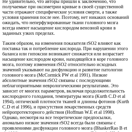
Не удивительно, что авторы пришли к заключению, что
получаемые при оксиметрии кривые в своей существенной
части отражают специфические условия смерти, а также
условия хранения после нее. Поэтому, нет никаких оснований
ожидать, что неперфузированные ткани головного мозга
всегда имеют насыщение кислородом венозной крови в
заданных узких пределах.
Таким образом, на изменения показателя rSO2 влияют как
поставка так и потребление кислорода. При нарушении этого
баланса или гипоксии возникают снижается или возрастает
насыщение кислородом крови, находящейся в коре головного
мозга, поэтому изменения rSO2 относительно исходных
значений указывают на дисфункцию и развитие патологии
головного мозга (McCormick PW et al 1991). Низкие
абсолютные значения rSO2 связаны с последующими
неблагоприятными неврологическими результатами. Это
зависит от многих параметров, включая продолжительность
кислородного голодания, температуры мозга (Kurth C.D et al
1994), оптической плотности тканей и длинны фотонов (Kurth
C.D et al 1996), и присутствия лекарственных средств
нейропротекторного действия (Hoffman W.E et al 1998).
Однако, несмотря на все теоретические предпосылки,
аномально низкие значения rSO2 всегда были связаны с
проявлениями дисфункции головного мозга (BhaskerRao B et