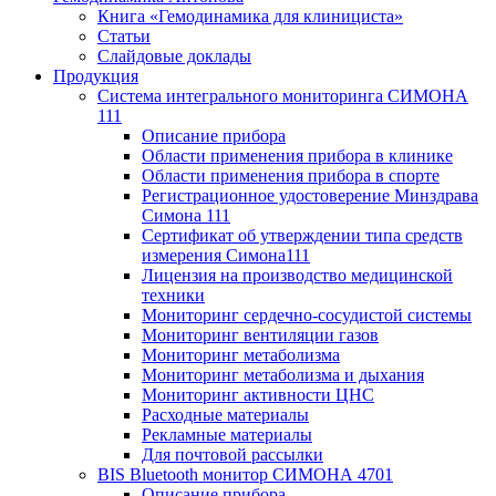
Книга «Гемодинамика для клинициста»
Статьи
Слайдовые доклады
Продукция
Система интегрального мониторинга СИМОНА
111
Описание прибора
Области применения прибора в клинике
Области применения прибора в спорте
Регистрационное удостоверение Минздрава
Симона 111
Сертификат об утверждении типа средств
измерения Симона111
Лицензия на производство медицинской
техники
Мониторинг сердечно-сосудистой системы
Мониторинг вентиляции газов
Мониторинг метаболизма
Мониторинг метаболизма и дыхания
Мониторинг активности ЦНС
Расходные материалы
Рекламные материалы
Для почтовой рассылки
BIS Bluetooth монитор СИМОНА 4701
Описание прибора