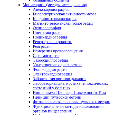
Оснащения больниц
Мониторинг (методы исследования)
Апекскардиография
Биоэлектрическая активность мозга
Кардиоинтервалография
Магнито-резонансная томография
Осциллография
Плетизмография
Поликардиография
Реография и кровоток
Реография
Измерения кровообращения
Сфигмография
Тахоосциллография
Ультразвуковая диагностика
Фонокардиография
Электрокардиография
Заболевания органов дыхания
Лабораторная диагностика гипоксических
состояний у больных
Номограмма Площади Поверхности Тела
Принцип пульсоксиметрии
Физиологические основы пульсоксиметрии
Функциональные методы исследования
органов пищеварения