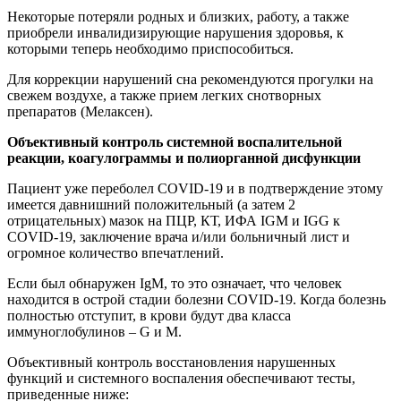
Некоторые потеряли родных и близких, работу, а также
приобрели инвалидизирующие нарушения здоровья, к
которыми теперь необходимо приспособиться.
Для коррекции нарушений сна рекомендуются прогулки на
свежем воздухе, а также прием легких снотворных
препаратов (Мелаксен).
Объективный к
онтроль
системной воспалительной
реакции,
коагулограммы и полиорганной дисфункции
Пациент уже переболел COVID-19 и в подтверждение этому
имеется давнишний положительный (а затем 2
отрицательных) мазок на ПЦР, КТ, ИФА IGМ и IGG к
COVID-19, заключение врача и/или больничный лист и
огромное количество впечатлений.
Если был обнаружен IgМ, то это означает, что человек
находится в острой стадии болезни COVID-19. Когда болезнь
полностью отступит, в крови будут два класса
иммуноглобулинов – G и М.
Объективный контроль восстановления нарушенных
функций и системного воспаления обеспечивают тесты,
приведенные ниже: