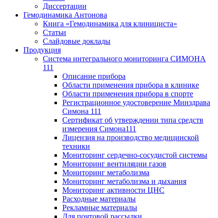
Диссертации
Гемодинамика Антонова
Книга «Гемодинамика для клинициста»
Статьи
Слайдовые доклады
Продукция
Система интегрального мониторинга СИМОНА
111
Описание прибора
Области применения прибора в клинике
Области применения прибора в спорте
Регистрационное удостоверение Минздрава
Симона 111
Сертификат об утверждении типа средств
измерения Симона111
Лицензия на производство медицинской
техники
Мониторинг сердечно-сосудистой системы
Мониторинг вентиляции газов
Мониторинг метаболизма
Мониторинг метаболизма и дыхания
Мониторинг активности ЦНС
Расходные материалы
Рекламные материалы
Для почтовой рассылки