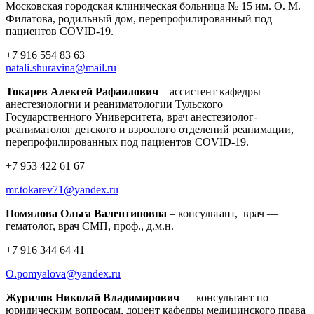
Московская городская клиническая больница № 15 им. О. М.
Филатова, родильный дом, перепрофилированный под
пациентов COVID-19.
+7 916 554 83 63
natali.shuravina@mail.ru
Токарев Алексей Рафаилович
– ассистент кафедры
анестезиологии и реаниматологии Тульского
Государственного Университета, врач анестезиолог-
реаниматолог детского и взрослого отделений реанимации,
перепрофилированных под пациентов COVID-19.
+7 953 422 61 67
mr.tokarev71@yandex.ru
Помялова Ольга Валентиновна
– консультант, врач —
гематолог, врач СМП, проф., д.м.н.
+7 916 344 64 41
O.pomyalova@yandex.ru
Журилов Николай Владимирович
— консультант по
юридическим вопросам, доцент кафедры медицинского права