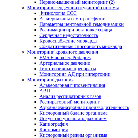
Нервно-мышечный мониторинг (2)
Мониторинг сердечно-сосудистой системы
Физиология ССС
Альтернативы гемотрансфузии
Параметры центральной гемодинамики
Реанимация при остановке сердца
Сердечная недостаточность
Кровоснабжение миокарда
Сократительная способность миокарда
Мониторинг кровяного давления
FMS Finometer, Portapres
Артериальное давление
Гипотензивные препараты
Мониторинг АД при гипертонии
Мониторинг дыхания
Альвеолярная гиповентиляция
АВП
Анализ респираторных газов
Респираторный мониторинг
Аэробная/анаэробная производительность
Кислородный баланс организма
Искусство управлять дыханием
Капнография
Капнометрия
Кислородный режим организма