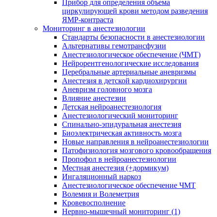
Прибор для определения объема
циркулирующей крови методом разведения
ЯМР-контраста
Мониторинг в анестезиологии
Стандарты безопасности в анестезиологии
Альтернативы гемотрансфузии
Анестезиологическое обеспечение (ЧМТ)
Нейрорентгенологические исследования
Церебральные артериальные аневризмы
Анестезия в детской кардиохирургии
Аневризм головного мозга
Влияние анестезии
Детская нейроанестезиология
Анестезиологический мониторинг
Спинально-эпидуральная анестезия
Биоэлектрическая активность мозга
Новые направления в нейроанестезиологии
Патофизиология мозгового кровообращения
Пропофол в нейроанестезиологии
Местная анестезия (+дормикум)
Ингаляционный наркоз
Анестезиологическое обеспечение ЧМТ
Волемия и Волеметрия
Кровевосполнение
Нервно-мышечный мониторинг (1)