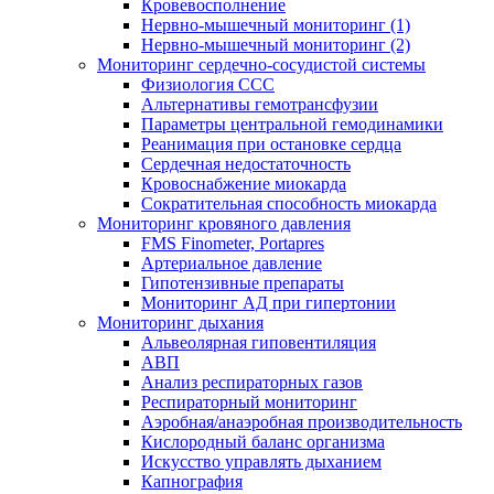
Кровевосполнение
Нервно-мышечный мониторинг (1)
Нервно-мышечный мониторинг (2)
Мониторинг сердечно-сосудистой системы
Физиология ССС
Альтернативы гемотрансфузии
Параметры центральной гемодинамики
Реанимация при остановке сердца
Сердечная недостаточность
Кровоснабжение миокарда
Сократительная способность миокарда
Мониторинг кровяного давления
FMS Finometer, Portapres
Артериальное давление
Гипотензивные препараты
Мониторинг АД при гипертонии
Мониторинг дыхания
Альвеолярная гиповентиляция
АВП
Анализ респираторных газов
Респираторный мониторинг
Аэробная/анаэробная производительность
Кислородный баланс организма
Искусство управлять дыханием
Капнография