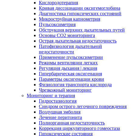
Кислородотерапия
Кривая диссоциации оксигемоглобина
Диагностика гипоксических состояний
Микроструйная капнометрия
Пульсоксиметрия
Обструкция верхних дыхательных путей
Основы СО2 мониторинга
Острая дыхательная недостаточность
Патофизиология дыхательной
недостаточности
Применение пульсоксиметрии
Режимы вентиляции легких
Регуляция дыхания | лекция
Гипербарическая оксигенация
Параметры оксигенации крови
Физиология транспорта кислорода
Чрезкожный мониторинг
Мониторинг и терапия
Гидростазиология
Cиндром острого легочного повреждения
Воздушная эмболия
Лечение перитонита
Полиорганная недостаточность
Коррекция циркуляторного гомеостаза
Гипоксические состояния