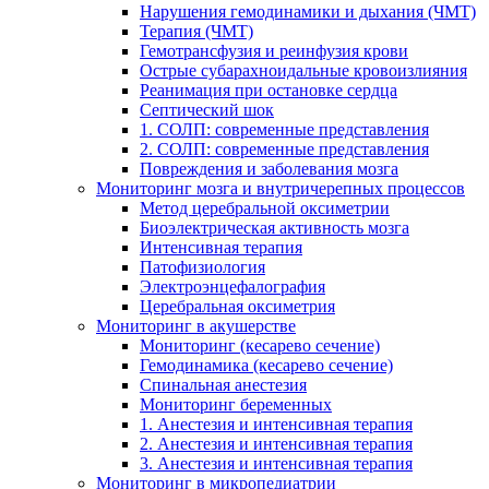
Нарушения гемодинамики и дыхания (ЧМТ)
Терапия (ЧМТ)
Гемотрансфузия и реинфузия крови
Острые субарахноидальные кровоизлияния
Реанимация при остановке сердца
Септический шок
1. СОЛП: современные представления
2. СОЛП: современные представления
Повреждения и заболевания мозга
Мониторинг мозга и внутричерепных процессов
Метод церебральной оксиметрии
Биоэлектрическая активность мозга
Интенсивная терапия
Патофизиология
Электроэнцефалография
Церебральная оксиметрия
Мониторинг в акушерстве
Мониторинг (кесарево сечение)
Гемодинамика (кесарево сечение)
Спинальная анестезия
Мониторинг беременных
1. Анестезия и интенсивная терапия
2. Анестезия и интенсивная терапия
3. Анестезия и интенсивная терапия
Мониторинг в микропедиатрии