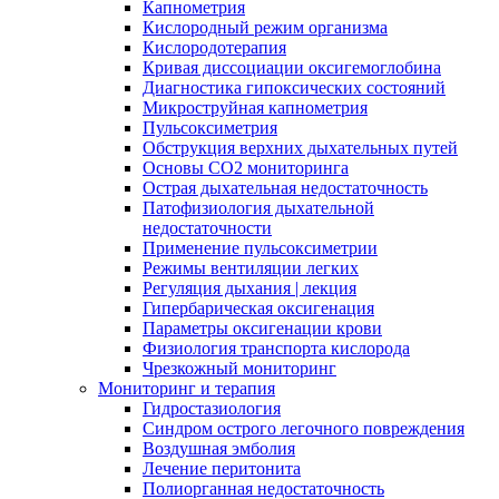
Капнометрия
Кислородный режим организма
Кислородотерапия
Кривая диссоциации оксигемоглобина
Диагностика гипоксических состояний
Микроструйная капнометрия
Пульсоксиметрия
Обструкция верхних дыхательных путей
Основы СО2 мониторинга
Острая дыхательная недостаточность
Патофизиология дыхательной
недостаточности
Применение пульсоксиметрии
Режимы вентиляции легких
Регуляция дыхания | лекция
Гипербарическая оксигенация
Параметры оксигенации крови
Физиология транспорта кислорода
Чрезкожный мониторинг
Мониторинг и терапия
Гидростазиология
Cиндром острого легочного повреждения
Воздушная эмболия
Лечение перитонита
Полиорганная недостаточность