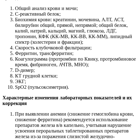
Общий анализ крови и мочи;
С-реактивный белок;
Биохимия крови: креатинин, мочевина, АЛТ, АСТ,
билирубин общий, прямой, непрямой; общий белок,
калий, натрий, кальций, магний, глюкоза, ЛДГ,
тропонин, КФК (КК-МВ, КК-ВВ, КК-ММ), липидный
спектр (холестерин и фракции);
Скорость клубочковой фильтрации;
Ферритин, трансферритин;
Коагулограмма (протромбин по Квику, протромбиновое
время, фибриноген, АЧТВ, МНО);
D-димер;
КТ грудной клетки;
ЭКГ;
SpO2 (пульсоксиметрия).
Характерные изменения
лабораторных показателей и их
коррекция
При выявлении анемии (снижение гемоглобина крови,
снижение ферритина) рекомендуется использование
препаратов железа в/в капельно, учитывая нарушение
усвоения пероральных таблетированных препаратов
железа из-за поражения слизистой желудочно-