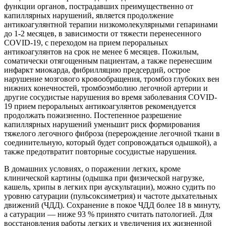
функции органов, пострадавших преимущественно от
капиллярных нарушений, является продолжение
антикоагулянтной терапии низкомолекулярными гепаринами
до 1-2 месяцев, в зависимости от тяжести перенесенного
COVID-19, с переходом на прием пероральных
антикоагулянтов на срок не менее 6 месяцев. Пожилым,
соматически отягощенным пациентам, а также перенесшим
инфаркт миокарда, фибрилляцию предсердий, острое
нарушение мозгового кровообращения, тромбоз глубоких вен
нижних конечностей, тромбоэмболию легочной артерии и
другие сосудистые нарушения во время заболевания COVID-
19 прием пероральных антикоагулянтов рекомендуется
продолжать пожизненно. Постепенное разрешение
капиллярных нарушений уменьшит риск формирования
тяжелого легочного фиброза (перерождение легочной ткани в
соединительную, который будет сопровождаться одышкой), а
также предотвратит повторные сосудистые нарушения.
В домашних условиях, о поражении легких, кроме
клинической картины (одышка при физической нагрузке,
кашель, хрипы в легких при аускультации), можно судить по
уровню сатурации (пульсоксиметрия) и частоте дыхательных
движений (ЧДД). Сохранение в покое ЧДД более 18 в минуту,
а сатурации — ниже 93 % принято считать патологией. Для
восстановления работы легких и увеличения их жизненной