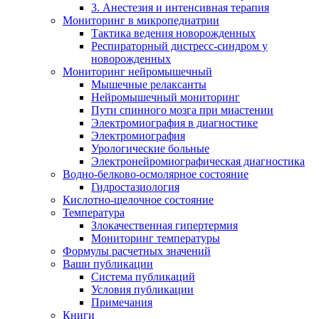
3. Анестезия и интенсивная терапия
Мониторинг в микропедиатрии
Тактика ведения новорожденных
Респираторный дистресс-синдром у
новорожденных
Мониторинг нейромышечный
Мышечные релаксанты
Нейромышечный мониторинг
Пути спинного мозга при миастении
Электромиография в диагностике
Электромиография
Урологические больные
Электронейромиографическая диагностика
Водно-белково-осмолярное состояние
Гидростазиология
Кислотно-щелочное состояние
Температура
Злокачественная гипертермия
Мониторинг температуры
Формулы расчетных значений
Ваши публикации
Система публикаций
Условия публикации
Примечания
Книги