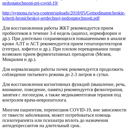
nedostatochnosti-pri-covid-19/
http://symona.ru/wp-content/uploads/2018/05/Gemodinamicheskie-
kriterii-hronicheskoj-serdechnoj-nedostatochnosti.pdf
Для восстановления работы ЖКТ рекомендуется прием
пробиотиков в течение 3-4 недель (аципол, нормофлорин и
др.). При длительно сохраняющихся повышенными в анализе
крови АЛТ и АСТ рекомендуется прием гепатопротекторов
(гептрал, хофитол и др.). При плохом переваривании пищи
возможен прием ферментативных препаратов (Мезим,
Микразим и др.).
Для нормализации работы почек рекомендуется продолжить
соблюдение питьевого режима до 2-3 литров в сутки.
Для восстановления когнитивных функций (мышление, речь,
внимание, поведение, память) рекомендуется физиотерапия,
занятия с логопедом, а также медикаментозная терапия под
контролем врача-невропатолога.
Многим пациентам, перенесшим COVID-19, вне зависимости
от тяжести заболевания, может потребоваться помощь
психотерапевта или психиатра вплоть до назначения
антидепрессантов на длительный срок.