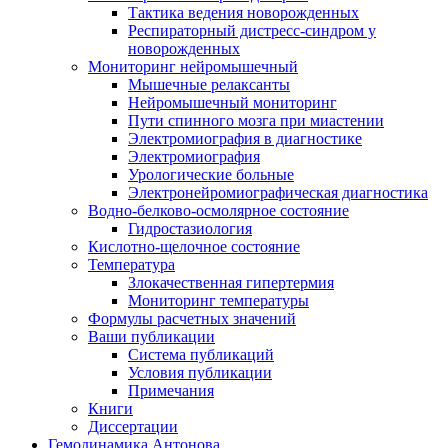
Тактика ведения новорожденных
Респираторный дистресс-синдром у
новорожденных
Мониторинг нейромышечный
Мышечные релаксанты
Нейромышечный мониторинг
Пути спинного мозга при миастении
Электромиография в диагностике
Электромиография
Урологические больные
Электронейромиографическая диагностика
Водно-белково-осмолярное состояние
Гидростазиология
Кислотно-щелочное состояние
Температура
Злокачественная гипертермия
Мониторинг температуры
Формулы расчетных значений
Ваши публикации
Система публикаций
Условия публикации
Примечания
Книги
Диссертации
Гемодинамика Антонова