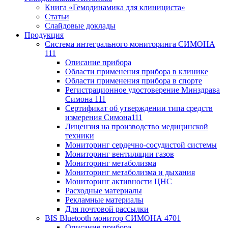
Книга «Гемодинамика для клинициста»
Статьи
Слайдовые доклады
Продукция
Система интегрального мониторинга СИМОНА
111
Описание прибора
Области применения прибора в клинике
Области применения прибора в спорте
Регистрационное удостоверение Минздрава
Симона 111
Сертификат об утверждении типа средств
измерения Симона111
Лицензия на производство медицинской
техники
Мониторинг сердечно-сосудистой системы
Мониторинг вентиляции газов
Мониторинг метаболизма
Мониторинг метаболизма и дыхания
Мониторинг активности ЦНС
Расходные материалы
Рекламные материалы
Для почтовой рассылки
BIS Bluetooth монитор СИМОНА 4701
Описание прибора