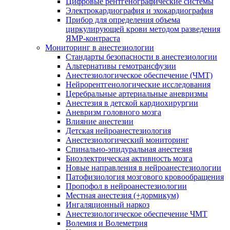
Цифровые рентгенографические системы
Электрокардиография и эхокардиография
Прибор для определения объема
циркулирующей крови методом разведения
ЯМР-контраста
Мониторинг в анестезиологии
Стандарты безопасности в анестезиологии
Альтернативы гемотрансфузии
Анестезиологическое обеспечение (ЧМТ)
Нейрорентгенологические исследования
Церебральные артериальные аневризмы
Анестезия в детской кардиохирургии
Аневризм головного мозга
Влияние анестезии
Детская нейроанестезиология
Анестезиологический мониторинг
Спинально-эпидуральная анестезия
Биоэлектрическая активность мозга
Новые направления в нейроанестезиологии
Патофизиология мозгового кровообращения
Пропофол в нейроанестезиологии
Местная анестезия (+дормикум)
Ингаляционный наркоз
Анестезиологическое обеспечение ЧМТ
Волемия и Волеметрия