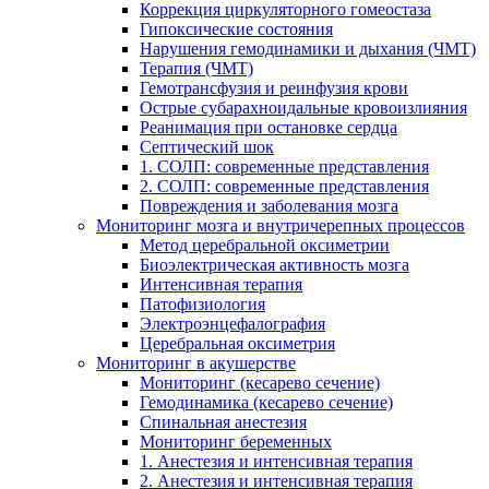
Коррекция циркуляторного гомеостаза
Гипоксические состояния
Нарушения гемодинамики и дыхания (ЧМТ)
Терапия (ЧМТ)
Гемотрансфузия и реинфузия крови
Острые субарахноидальные кровоизлияния
Реанимация при остановке сердца
Септический шок
1. СОЛП: современные представления
2. СОЛП: современные представления
Повреждения и заболевания мозга
Мониторинг мозга и внутричерепных процессов
Метод церебральной оксиметрии
Биоэлектрическая активность мозга
Интенсивная терапия
Патофизиология
Электроэнцефалография
Церебральная оксиметрия
Мониторинг в акушерстве
Мониторинг (кесарево сечение)
Гемодинамика (кесарево сечение)
Спинальная анестезия
Мониторинг беременных
1. Анестезия и интенсивная терапия
2. Анестезия и интенсивная терапия