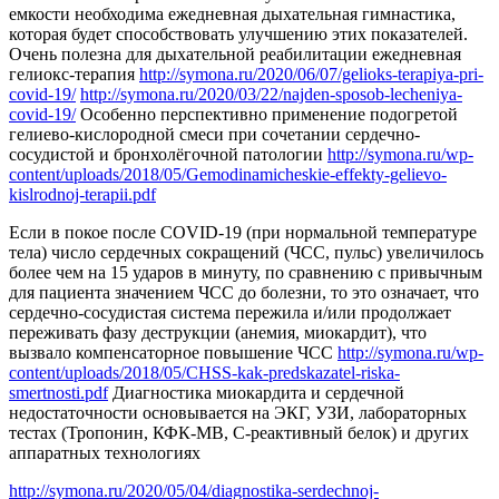
емкости необходима ежедневная дыхательная гимнастика,
которая будет способствовать улучшению этих показателей.
Очень полезна для дыхательной реабилитации ежедневная
гелиокс-терапия
http://symona.ru/2020/06/07/gelioks-terapiya-pri-
covid-19/
http://symona.ru/2020/03/22/najden-sposob-lecheniya-
covid-19/
Особенно перспективно применение подогретой
гелиево-кислородной смеси при сочетании сердечно-
сосудистой и бронхолёгочной патологии
http://symona.ru/wp-
content/uploads/2018/05/Gemodinamicheskie-effekty-gelievo-
kislrodnoj-terapii.pdf
Если в покое после COVID-19 (при нормальной температуре
тела) число сердечных сокращений (ЧСС, пульс) увеличилось
более чем на 15 ударов в минуту, по сравнению с привычным
для пациента значением ЧСС до болезни, то это означает, что
сердечно-сосудистая система пережила и/или продолжает
переживать фазу деструкции (анемия, миокардит), что
вызвало компенсаторное повышение ЧСС
http://symona.ru/wp-
content/uploads/2018/05/CHSS-kak-predskazatel-riska-
smertnosti.pdf
Диагностика миокардита и сердечной
недостаточности основывается на ЭКГ, УЗИ, лабораторных
тестах (Тропонин, КФК-МВ, С-реактивный белок) и других
аппаратных технологиях
http://symona.ru/2020/05/04/diagnostika-serdechnoj-