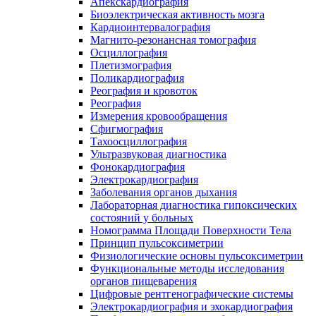
Апекскардиография
Биоэлектрическая активность мозга
Кардиоинтервалография
Магнито-резонансная томография
Осциллография
Плетизмография
Поликардиография
Реография и кровоток
Реография
Измерения кровообращения
Сфигмография
Тахоосциллография
Ультразвуковая диагностика
Фонокардиография
Электрокардиография
Заболевания органов дыхания
Лабораторная диагностика гипоксических
состояний у больных
Номограмма Площади Поверхности Тела
Принцип пульсоксиметрии
Физиологические основы пульсоксиметрии
Функциональные методы исследования
органов пищеварения
Цифровые рентгенографические системы
Электрокардиография и эхокардиография