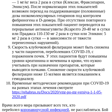
— 1 мг/кг веса 2 раза в сутки (Клексан, Фраксипарин,
Эниксум). После нормализации этих показателей
возможен переход на поддерживающие (половинные)
дозы низкомолекулярных гепаринов под контролем
фибриногена и D-димера. При отсутствии повторного
повышения этих показателей пациент переводится на
пероральные антикоагулянты (Ксарелто 20-40 мг в сутки
или Прадакса 110-150 мг 2 раза в сутки или Эликвис 5
мг 2 раза в сутки — в зависимости от тяжести
перенесенных нарушений).
Скорость клубочковой фильтрации может быть снижена
у части пациентов, переболевших COVID-19, с
поражением почек. У этих пациентов будут повышены
уровни креатинина и мочевины в крови, что нужно
учитывать при назначении препаратов, которые
выводятся почками. Снижение скорости клубочковой
фильтрации ниже 15 мл/мин является показанием к
гемодиализу.
Временные методические рекомендации при COVID-19
на разных этапах лечения смотрите
https://rehabrus.ru/Docs/2020/vmr-po-mr-versiya-1-1-05-
2020.pdf
Врачи всего мира призывают всех тех, кто
переболел
коронавирусной инфекцией
, не расслабляться. Бой