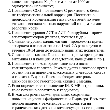
кишечного тракта: Карбоксимальтозат 1000мг
однократно (Феринжект).
Повышение СОЭ, повышение С-реактивного белка —
не требуют специальной коррекции. Постепенно
происходит нормальзация этих показателей по мере
стихания воспалительных нарушений и нормализации
реологии крови.
Повышение уровня АСТ и АЛТ, билирубина – прием
гепатопротекторов (гептрал, хофитол и др.).
Снижение уровня калия, магния – продолжить прием
аспаркама или панангина по 1 таб. 2-3 раза в сутки в
течение 10-14 дней до нормализации этих показателей.
Снижение витамина D и кальция – прием препаратов
витамина D и кальция (АкваДетрим, кальцемин и пр.).
Повышение глюкозы крови чаще всего носит
транзиторный характер. Рекомендуется некоторое время
ограничивать прием легкоусвояемых углеводов, сахара
и глюкозы. В дальнейшем необходим контроль
гликированного гемоглобина каждые 3 месяца.
Если определяется повышение КФК-МВ и тропонина,
то обязательно обратитесь к кардиологу.
В коагулограмме может длительно сохраняться
повышение уровня фибриногена и D-димера. Весь этот
период пациенту рекомендуется находиться на
терапевтических дозах низкомолекулярных гепаринов