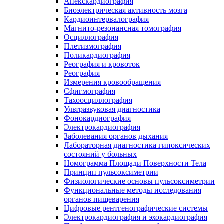
Апекскардиография
Биоэлектрическая активность мозга
Кардиоинтервалография
Магнито-резонансная томография
Осциллография
Плетизмография
Поликардиография
Реография и кровоток
Реография
Измерения кровообращения
Сфигмография
Тахоосциллография
Ультразвуковая диагностика
Фонокардиография
Электрокардиография
Заболевания органов дыхания
Лабораторная диагностика гипоксических
состояний у больных
Номограмма Площади Поверхности Тела
Принцип пульсоксиметрии
Физиологические основы пульсоксиметрии
Функциональные методы исследования
органов пищеварения
Цифровые рентгенографические системы
Электрокардиография и эхокардиография