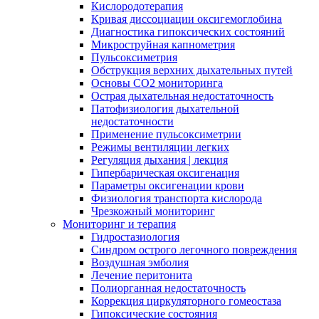
Кислородотерапия
Кривая диссоциации оксигемоглобина
Диагностика гипоксических состояний
Микроструйная капнометрия
Пульсоксиметрия
Обструкция верхних дыхательных путей
Основы СО2 мониторинга
Острая дыхательная недостаточность
Патофизиология дыхательной
недостаточности
Применение пульсоксиметрии
Режимы вентиляции легких
Регуляция дыхания | лекция
Гипербарическая оксигенация
Параметры оксигенации крови
Физиология транспорта кислорода
Чрезкожный мониторинг
Мониторинг и терапия
Гидростазиология
Cиндром острого легочного повреждения
Воздушная эмболия
Лечение перитонита
Полиорганная недостаточность
Коррекция циркуляторного гомеостаза
Гипоксические состояния