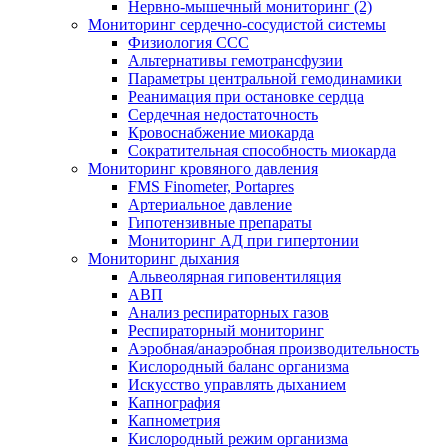
Нервно-мышечный мониторинг (2)
Мониторинг сердечно-сосудистой системы
Физиология ССС
Альтернативы гемотрансфузии
Параметры центральной гемодинамики
Реанимация при остановке сердца
Сердечная недостаточность
Кровоснабжение миокарда
Сократительная способность миокарда
Мониторинг кровяного давления
FMS Finometer, Portapres
Артериальное давление
Гипотензивные препараты
Мониторинг АД при гипертонии
Мониторинг дыхания
Альвеолярная гиповентиляция
АВП
Анализ респираторных газов
Респираторный мониторинг
Аэробная/анаэробная производительность
Кислородный баланс организма
Искусство управлять дыханием
Капнография
Капнометрия
Кислородный режим организма