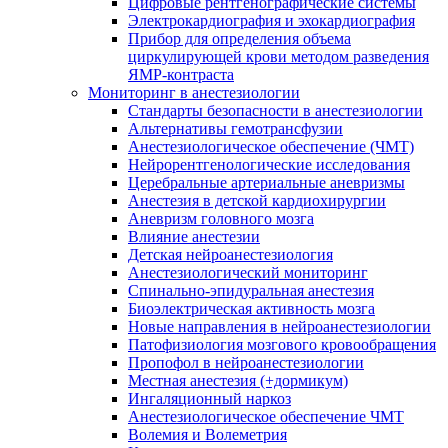
Цифровые рентгенографические системы
Электрокардиография и эхокардиография
Прибор для определения объема
циркулирующей крови методом разведения
ЯМР-контраста
Мониторинг в анестезиологии
Стандарты безопасности в анестезиологии
Альтернативы гемотрансфузии
Анестезиологическое обеспечение (ЧМТ)
Нейрорентгенологические исследования
Церебральные артериальные аневризмы
Анестезия в детской кардиохирургии
Аневризм головного мозга
Влияние анестезии
Детская нейроанестезиология
Анестезиологический мониторинг
Спинально-эпидуральная анестезия
Биоэлектрическая активность мозга
Новые направления в нейроанестезиологии
Патофизиология мозгового кровообращения
Пропофол в нейроанестезиологии
Местная анестезия (+дормикум)
Ингаляционный наркоз
Анестезиологическое обеспечение ЧМТ
Волемия и Волеметрия