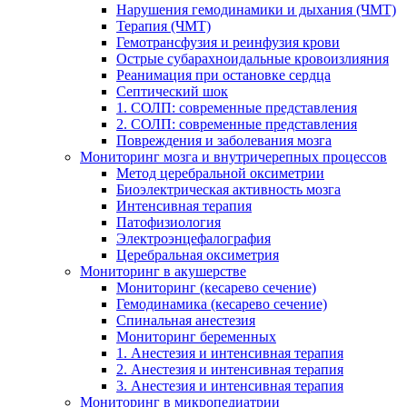
Нарушения гемодинамики и дыхания (ЧМТ)
Терапия (ЧМТ)
Гемотрансфузия и реинфузия крови
Острые субарахноидальные кровоизлияния
Реанимация при остановке сердца
Септический шок
1. СОЛП: современные представления
2. СОЛП: современные представления
Повреждения и заболевания мозга
Мониторинг мозга и внутричерепных процессов
Метод церебральной оксиметрии
Биоэлектрическая активность мозга
Интенсивная терапия
Патофизиология
Электроэнцефалография
Церебральная оксиметрия
Мониторинг в акушерстве
Мониторинг (кесарево сечение)
Гемодинамика (кесарево сечение)
Спинальная анестезия
Мониторинг беременных
1. Анестезия и интенсивная терапия
2. Анестезия и интенсивная терапия
3. Анестезия и интенсивная терапия
Мониторинг в микропедиатрии