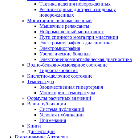
Тактика ведения новорожденных
Респираторный дистресс-синдром у
новорожденных
Мониторинг нейромышечный
Мышечные релаксанты
Нейромышечный мониторинг
Пути спинного мозга при миастении
Электромиография в диагностике
Электромиография
Урологические больные
Электронейромиографическая диагностика
Водно-белково-осмолярное состояние
Гидростазиология
Кислотно-щелочное состояние
Температура
Злокачественная гипертермия
Мониторинг температуры
Формулы расчетных значений
Ваши публикации
Система публикаций
Условия публикации
Примечания
Книги
Диссертации
Гемодинамика Антонова