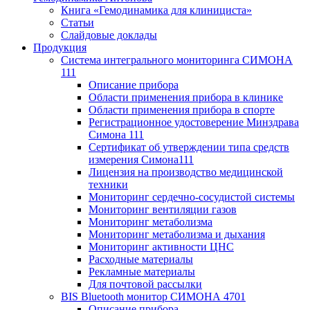
Книга «Гемодинамика для клинициста»
Статьи
Слайдовые доклады
Продукция
Система интегрального мониторинга СИМОНА
111
Описание прибора
Области применения прибора в клинике
Области применения прибора в спорте
Регистрационное удостоверение Минздрава
Симона 111
Сертификат об утверждении типа средств
измерения Симона111
Лицензия на производство медицинской
техники
Мониторинг сердечно-сосудистой системы
Мониторинг вентиляции газов
Мониторинг метаболизма
Мониторинг метаболизма и дыхания
Мониторинг активности ЦНС
Расходные материалы
Рекламные материалы
Для почтовой рассылки
BIS Bluetooth монитор СИМОНА 4701
Описание прибора