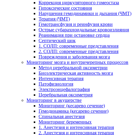
Коррекция циркуляторного гомеостаза
Гипоксические состояния
Нарушения гемодинамики и дыхания (ЧМТ)
Терапия (ЧМТ)
Гемотрансфузия и реинфузия крови
Острые субарахноидальные кровоизлияния
Реанимация при остановке сердца
Септический шок
1. СОЛП: современные представления
2. СОЛП: современные представления
Повреждения и заболевания мозга
Мониторинг мозга и внутричерепных процессов
Метод церебральной оксиметрии
Биоэлектрическая активность мозга
Интенсивная терапия
Патофизиология
Электроэнцефалография
Церебральная оксиметрия
Мониторинг в акушерстве
Мониторинг (кесарево сечение)
Гемодинамика (кесарево сечение)
Спинальная анестезия
Мониторинг беременных
1. Анестезия и интенсивная терапия
2. Анестезия и интенсивная терапия