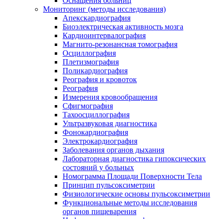
Оснащения больниц
Мониторинг (методы исследования)
Апекскардиография
Биоэлектрическая активность мозга
Кардиоинтервалография
Магнито-резонансная томография
Осциллография
Плетизмография
Поликардиография
Реография и кровоток
Реография
Измерения кровообращения
Сфигмография
Тахоосциллография
Ультразвуковая диагностика
Фонокардиография
Электрокардиография
Заболевания органов дыхания
Лабораторная диагностика гипоксических
состояний у больных
Номограмма Площади Поверхности Тела
Принцип пульсоксиметрии
Физиологические основы пульсоксиметрии
Функциональные методы исследования
органов пищеварения