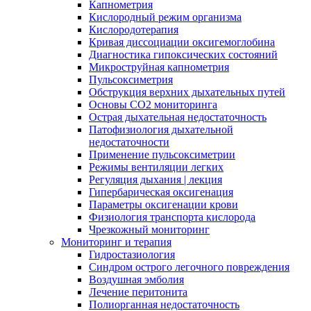
Капнометрия
Кислородный режим организма
Кислородотерапия
Кривая диссоциации оксигемоглобина
Диагностика гипоксических состояний
Микроструйная капнометрия
Пульсоксиметрия
Обструкция верхних дыхательных путей
Основы СО2 мониторинга
Острая дыхательная недостаточность
Патофизиология дыхательной
недостаточности
Применение пульсоксиметрии
Режимы вентиляции легких
Регуляция дыхания | лекция
Гипербарическая оксигенация
Параметры оксигенации крови
Физиология транспорта кислорода
Чрезкожный мониторинг
Мониторинг и терапия
Гидростазиология
Cиндром острого легочного повреждения
Воздушная эмболия
Лечение перитонита
Полиорганная недостаточность