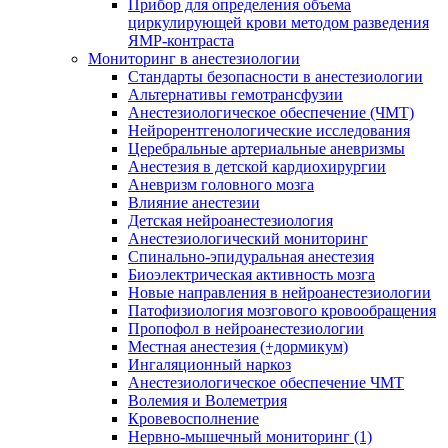
Прибор для определения объема
циркулирующей крови методом разведения
ЯМР-контраста
Мониторинг в анестезиологии
Стандарты безопасности в анестезиологии
Альтернативы гемотрансфузии
Анестезиологическое обеспечение (ЧМТ)
Нейрорентгенологические исследования
Церебральные артериальные аневризмы
Анестезия в детской кардиохирургии
Аневризм головного мозга
Влияние анестезии
Детская нейроанестезиология
Анестезиологический мониторинг
Спинально-эпидуральная анестезия
Биоэлектрическая активность мозга
Новые направления в нейроанестезиологии
Патофизиология мозгового кровообращения
Пропофол в нейроанестезиологии
Местная анестезия (+дормикум)
Ингаляционный наркоз
Анестезиологическое обеспечение ЧМТ
Волемия и Волеметрия
Кровевосполнение
Нервно-мышечный мониторинг (1)