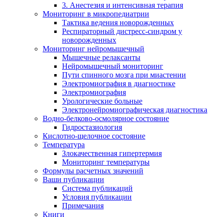
3. Анестезия и интенсивная терапия
Мониторинг в микропедиатрии
Тактика ведения новорожденных
Респираторный дистресс-синдром у
новорожденных
Мониторинг нейромышечный
Мышечные релаксанты
Нейромышечный мониторинг
Пути спинного мозга при миастении
Электромиография в диагностике
Электромиография
Урологические больные
Электронейромиографическая диагностика
Водно-белково-осмолярное состояние
Гидростазиология
Кислотно-щелочное состояние
Температура
Злокачественная гипертермия
Мониторинг температуры
Формулы расчетных значений
Ваши публикации
Система публикаций
Условия публикации
Примечания
Книги