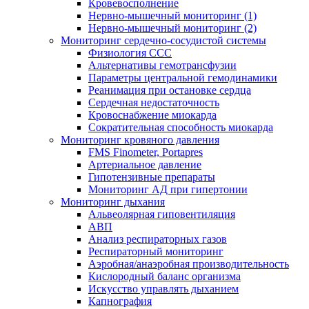
Кровевосполнение
Нервно-мышечный мониторинг (1)
Нервно-мышечный мониторинг (2)
Мониторинг сердечно-сосудистой системы
Физиология ССС
Альтернативы гемотрансфузии
Параметры центральной гемодинамики
Реанимация при остановке сердца
Сердечная недостаточность
Кровоснабжение миокарда
Сократительная способность миокарда
Мониторинг кровяного давления
FMS Finometer, Portapres
Артериальное давление
Гипотензивные препараты
Мониторинг АД при гипертонии
Мониторинг дыхания
Альвеолярная гиповентиляция
АВП
Анализ респираторных газов
Респираторный мониторинг
Аэробная/анаэробная производительность
Кислородный баланс организма
Искусство управлять дыханием
Капнография